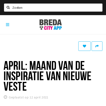
Zoeken
Breda
Home
City
App
Agenda
Deals
Party pics
Nieuws, interviews & blogs
APRIL: MAAND VAN DE
Eten
INSPIRATIE VAN NIEUWE
Drinken
VESTE
Slapen
Recreatief
Geplaatst op 12 april 2021
Winkels