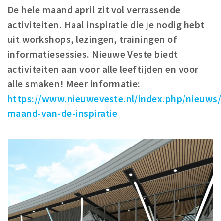
De hele maand april zit vol verrassende
Winkelgebieden
activiteiten. Haal inspiratie die je nodig hebt
Parkeren
uit workshops, lezingen, trainingen of
informatiesessies. Nieuwe Veste biedt
Bezienswaardigheden
activiteiten aan voor alle leeftijden en voor
Musea, theaters & podia
alle smaken! Meer informatie:
Uitjes & activiteiten
https://www.nieuweveste.nl/index.php/nieuws/a
Toeristische routes
maand-van-de-inspiratie
Natuurgebieden
Baroniepoorten
Sport
Privacy
Inloggen