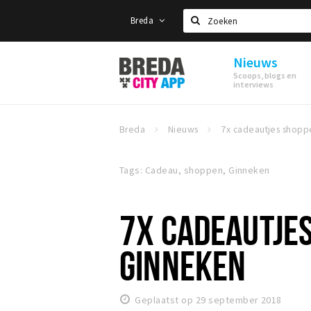
Breda
Zoeken
Nieuws
Stappen
Scoops, blogs en
&
interviews
Shoppen
Breda
Breda
Nieuws
Tags: Cadeau, shoppen, Ginneken
7X CADEAUTJES
GINNEKEN
Geplaatst op 29 september 2018