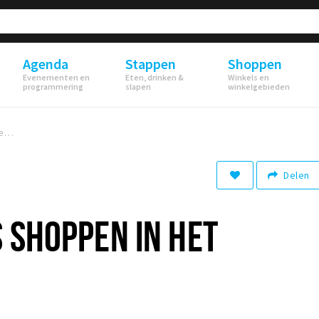
Agenda
Stappen
Shoppen
Evenementen en
Eten, drinken &
Winkels en
programmering
slapen
winkelgebieden
7x cadeautjes shoppen in het Ginneken
Delen
 SHOPPEN IN HET