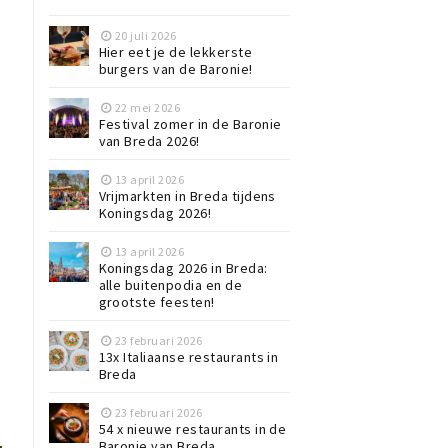
20 juli 2026
Hier eet je de lekkerste
burgers van de Baronie!
22 mei 2026
Festival zomer in de Baronie
van Breda 2026!
13 april 2026
Vrijmarkten in Breda tijdens
Koningsdag 2026!
13 april 2026
Koningsdag 2026 in Breda:
alle buitenpodia en de
grootste feesten!
23 februari 2026
13x Italiaanse restaurants in
Breda
23 februari 2026
54 x nieuwe restaurants in de
Baronie van Breda