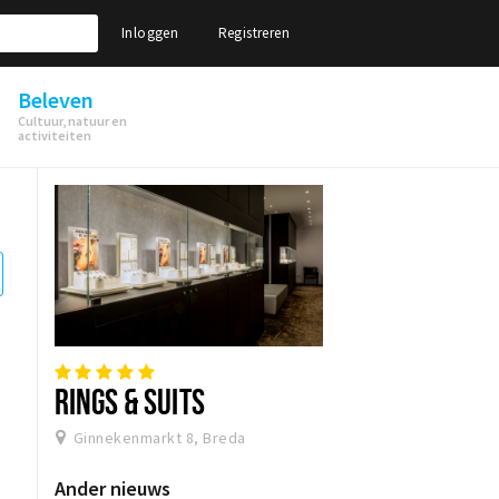
Inloggen
Registreren
Beleven
Cultuur, natuur en
activiteiten
RINGS & SUITS
Ginnekenmarkt 8, Breda
Ander nieuws