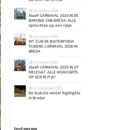
30 januari 2026
Alaaf! CARNAVAL 2026 IN DE
BARONIE VAN BREDA: ALLE
optochten op een rijtje
28 januari 2026
DIT ZIJN DE BUITENPODIA
TIJDENS CARNAVAL 2026 IN
BREDA
27 januari 2026
Alaaf! CARNAVAL 2026 IN UT
KIELEGAT: ALLE HIGHLIGHTS
OP EEN RIJTJE!
22 december 2025
De leukste winter highlights
in Breda!
Instagram