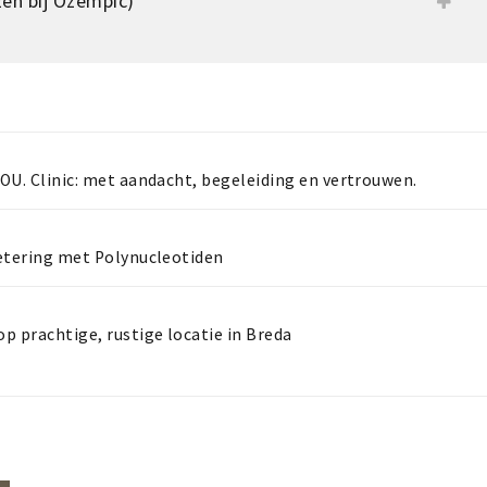
zen bij Ozempic)
YOU. Clinic: met aandacht, begeleiding en vertrouwen.
betering met Polynucleotiden
op prachtige, rustige locatie in Breda