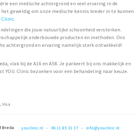
drie een medische achtergrond en veel ervaring in de
 het geweldig om onze medische kennis breder in te kunnen
 Clinic.
ndelingen die jouw natuurlijke schoonheid versterken.
enschappelijk onderbouwde producten en methoden. Ons
he achtergrond en ervaring namelijk sterk ontwikkeld!
eda, vlak bij de A16 en A58. Je parkeert bij ons makkelijk en
 rust YOU. Clinic bezoeken voor een behandeling naar keuze.
 Visa
M
Breda
youclinic.nl
06 11 85 31 37
info@youclinic.nl