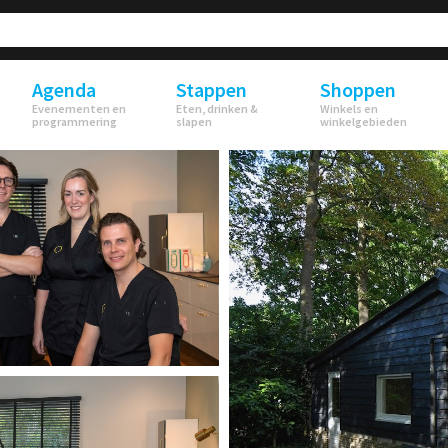
Agenda
Stappen
Shoppen
Evenementen en
Eten, drinken &
Winkels en
programmering
slapen
winkelgebieden