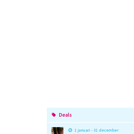
Deals
local_offer
1 januari - 31 december