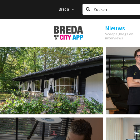
Breda
Zoeken
Nieuws
Stappen
Scoops, blogs en
&
interviews
Shoppen
Breda