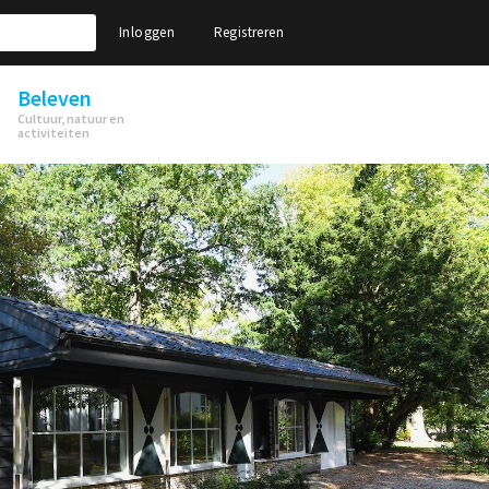
Inloggen
Registreren
Beleven
Cultuur, natuur en
activiteiten