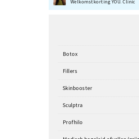
Welkomstkorting YOU. Clinic
Botox
Fillers
Skinbooster
Sculptra
Profhilo