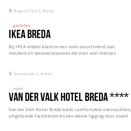
Bagven Park 5, Breda
gesloten
IKEA BREDA
Bij IKEA vinden klanten een ruim assortiment aan
meubels en woonaccessoires die voor veel mensen
betaalbaar zijn. Vorm, functie, kwaliteit, duurzaamhe...
Kruisweide 1, Breda
open
VAN DER VALK HOTEL BREDA ****
Van der Valk Hotel Breda biedt comfortabel overnachten
uitgebreide faciliteiten en een ideale ligging voor zowel
ontspanning als zakelijke gasten.