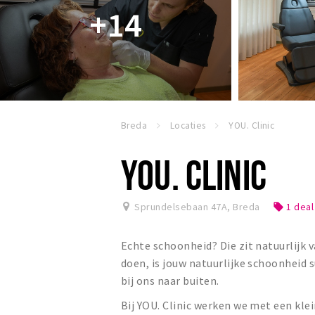
+14
Breda
Locaties
YOU. Clinic
YOU. CLINIC
Sprundelsebaan 47A
,
Breda
1 deal
local_offer
Echte schoonheid? Die zit natuurlijk 
doen, is jouw natuurlijke schoonheid 
bij ons naar buiten.
Bij YOU. Clinic werken we met een klei