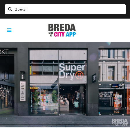
Zoeken
Breda
Home
City
App
Agenda
Deals
Party pics
Nieuws, interviews & blogs
Eten
Drinken
Slapen
Recreatief
Winkels