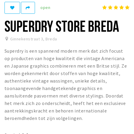
open
Winkelgebieden
Parkeren
SUPERDRY STORE BREDA
Bezienswaardigheden
Ginnekenstraat 3
,
Breda
Musea, theaters & podia
Superdry is een spannend modern merk dat zich focust
Uitjes & activiteiten
op producten van hoge kwaliteit die vintage Americana
Toeristische routes
en Japanse graphics combineren met een Britse stijl. Ze
Natuurgebieden
worden gekenmerkt door stoffen van hoge kwaliteit,
authentieke vintage wassingen, unieke details,
Baroniepoorten
toonaangevende handgetekende graphics en
Sport
aansluitende pasvormen met diverse stylings. Doordat
het merk zich zo onderscheidt, heeft het een exclusieve
Privacy
aantrekkingskracht en behoren internationale
beroemdheden tot zijn volgelingen.
Inloggen