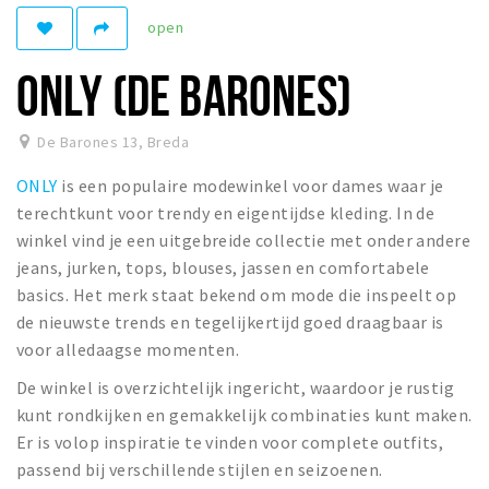
open
Winkelgebieden
Parkeren
ONLY (DE BARONES)
Bezienswaardigheden
De Barones 13
,
Breda
Musea, theaters & podia
ONLY
is een populaire modewinkel voor dames waar je
Uitjes & activiteiten
terechtkunt voor trendy en eigentijdse kleding. In de
Toeristische routes
winkel vind je een uitgebreide collectie met onder andere
Natuurgebieden
jeans, jurken, tops, blouses, jassen en comfortabele
basics. Het merk staat bekend om mode die inspeelt op
Baroniepoorten
de nieuwste trends en tegelijkertijd goed draagbaar is
Sport
voor alledaagse momenten.
Privacy
De winkel is overzichtelijk ingericht, waardoor je rustig
kunt rondkijken en gemakkelijk combinaties kunt maken.
Er is volop inspiratie te vinden voor complete outfits,
Inloggen
passend bij verschillende stijlen en seizoenen.