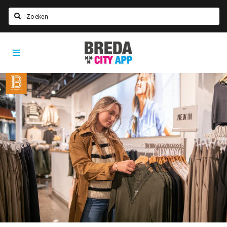
Zoeken
Breda
Home
City
App
Agenda
Deals
Party pics
Nieuws, interviews & blogs
Eten
Drinken
Slapen
Recreatief
Winkels