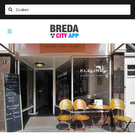
Zoeken
Breda
Home
City
App
Agenda
Deals
Party pics
Nieuws, interviews & blogs
Eten
Drinken
Slapen
Recreatief
Winkels