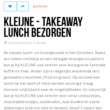
gesloten
Winkelgebieden
Parkeren
KLEIJNE - TAKEAWAY
Bezienswaardigheden
LUNCH BEZORGEN
Musea, theaters & podia
Uitjes & activiteiten
Ginnekenmarkt 6
,
Breda
Toeristische routes
De nieuwe lunch- en broodjeszaak in het Ginneken. Naast
Natuurgebieden
een lekker ontbijtje en vers belegde broodjes en panini’s
kun je bij KLEIJNE ook terecht voor biologische fairtrade
Baroniepoorten
koffie en thee. Verder zijn er dagelijks wisselende vers
Sport
gemaakte smoothies (fruit en groen). Op verzoek kan
lunch op het werk of thuis worden verzorgd. Vraag
Privacy
hiervoor vrijblijvend naar de mogelijkheden. En natuurlijk
kan je bij KLEIJNE ook terecht voor verse croissantjes,
Inloggen
chocoladebroodjes, stokbroden, luxe broden en zoete
lekkernijen (ook om mee te nemen). Vanaf 1 maart kan