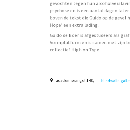
gevochten tegen hun alcoholverslavin
psychose en is een aantal dagen later
boven de tekst die Guido op de gevel 
Hope’ een extra lading.
Guido de Boer is afgestudeerd als gra
Vormplatform en is samen met zijn br
collectief High on Type.
academiesingel 148
,
blindwalls.gall