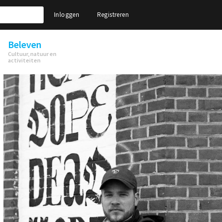
Inloggen
Registreren
Beleven
Cultuur, natuur en
activiteiten