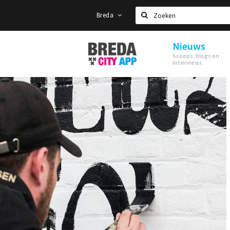
Breda
Zoeken
Nieuws
Stappen
Scoops, blogs en
&
interviews
Shoppen
Breda