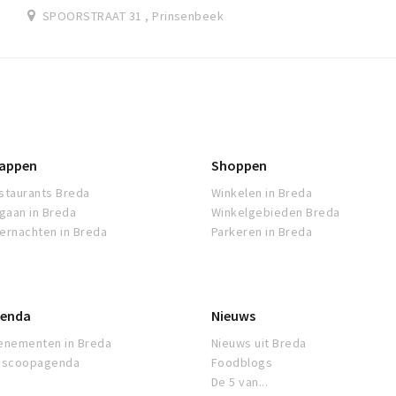
Spoorhuys opent in de tweede helft van november...
SPOORSTRAAT 31 , Prinsenbeek
appen
Shoppen
staurants Breda
Winkelen in Breda
tgaan in Breda
Winkelgebieden Breda
ernachten in Breda
Parkeren in Breda
enda
Nieuws
enementen in Breda
Nieuws uit Breda
oscoopagenda
Foodblogs
De 5 van...