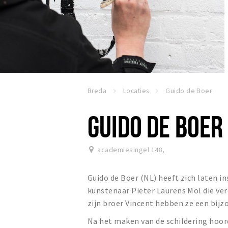
Breda
Locaties
Guido de Boer
GUIDO DE BOER
academiesingel 148
,
Guido de Boer (NL) heeft zich laten i
kunstenaar Pieter Laurens Mol die ver
zijn broer Vincent hebben ze een bij
Na het maken van de schildering hoord