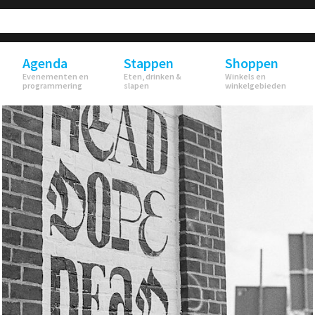
Agenda
Stappen
Shoppen
Evenementen en
Eten, drinken &
Winkels en
programmering
slapen
winkelgebieden