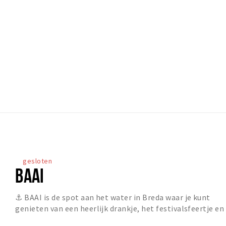
gesloten
BAAI
⚓ BAAI is de spot aan het water in Breda waar je kunt
genieten van een heerlijk drankje, het festivalsfeertje en
lekkere food & bites, maar waar je oo...