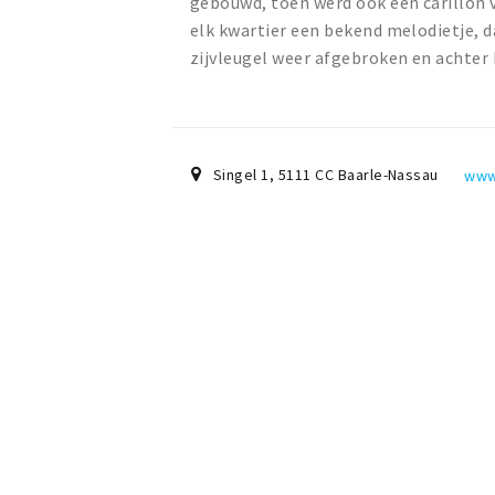
gebouwd, toen werd ook een carillon v
elk kwartier een bekend melodietje, da
zijvleugel weer afgebroken en achte
Singel 1
,
5111 CC
Baarle-Nassau
www