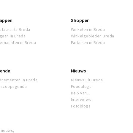
appen
Shoppen
staurants Breda
Winkelen in Breda
tgaan in Breda
Winkelgebieden Breda
ernachten in Breda
Parkeren in Breda
enda
Nieuws
enementen in Breda
Nieuws uit Breda
oscoopagenda
Foodblogs
De 5 van...
Interviews
Fotoblogs
 nieuws,