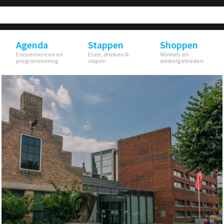
Agenda
Stappen
Shoppen
Evenementen en
Eten, drinken &
Winkels en
programmering
slapen
winkelgebieden