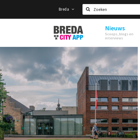
Breda
Zoeken
Nieuws
Stappen
Scoops, blogs en
&
interviews
Shoppen
Breda