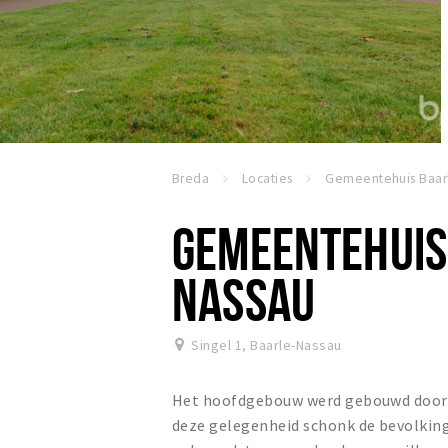
Breda
Locaties
GEMEENTEHUIS
NASSAU
Singel 1
,
Baarle-Nassau
Het hoofdgebouw werd gebouwd door ar
deze gelegenheid schonk de bevolking 