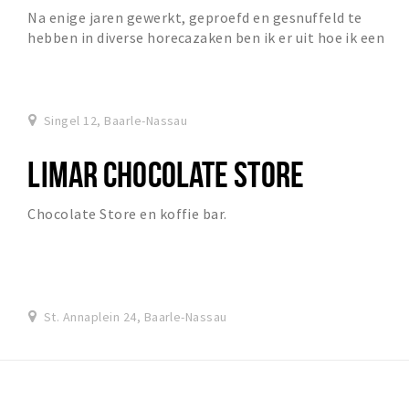
Na enige jaren gewerkt, geproefd en gesnuffeld te
hebben in diverse horecazaken ben ik er uit hoe ik een
café wil draaien. Het moment is gekomen en de...
Singel 12, Baarle-Nassau
LIMAR CHOCOLATE STORE
Chocolate Store en koffie bar.
St. Annaplein 24, Baarle-Nassau