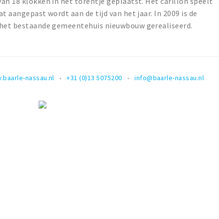
an 18 klokken in het torentje geplaatst. Het carillon speelt
t aangepast wordt aan de tijd van het jaar. In 2009 is de
r het bestaande gemeentehuis nieuwbouw gerealiseerd.
.baarle-nassau.nl
+31 (0)13 5075200
info@baarle-nassau.nl