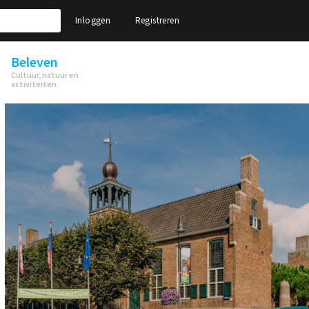
Inloggen
Registreren
Beleven
Cultuur, natuur en
activiteiten