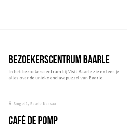
BEZOEKERSCENTRUM BAARLE
In het bezoekerscentrum bij Visit Baarle zie en lees je
alles over de unieke enclavepuzzel van Baarle.
Singel 1, Baarle-Nassau
CAFÉ DE POMP