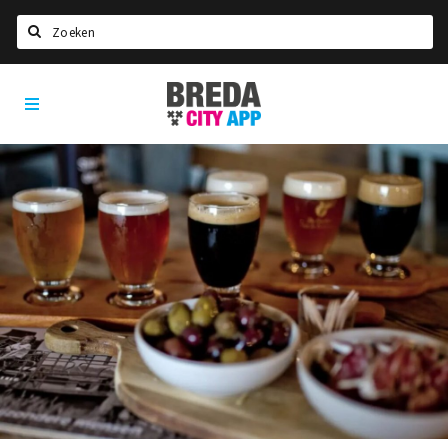
Zoeken
Breda
Home
City
App
Agenda
Deals
Party pics
Nieuws, interviews & blogs
Eten
Drinken
Slapen
Recreatief
Winkels