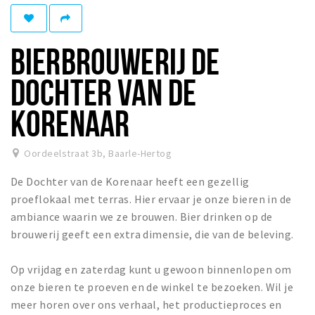
Winkelgebieden
Parkeren
BIERBROUWERIJ DE
Bezienswaardigheden
DOCHTER VAN DE
Musea, theaters & podia
KORENAAR
Uitjes & activiteiten
Toeristische routes
Oordeelstraat 3b
,
Baarle-Hertog
Natuurgebieden
De Dochter van de Korenaar heeft een gezellig
Baroniepoorten
proeflokaal met terras. Hier ervaar je onze bieren in de
Sport
ambiance waarin we ze brouwen. Bier drinken op de
brouwerij geeft een extra dimensie, die van de beleving.
Privacy
Op vrijdag en zaterdag kunt u gewoon binnenlopen om
Inloggen
onze bieren te proeven en de winkel te bezoeken. Wil je
meer horen over ons verhaal, het productieproces en