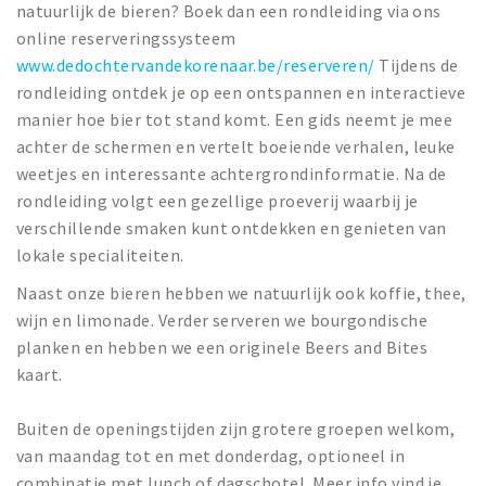
natuurlijk de bieren? Boek dan een rondleiding via ons
online reserveringssysteem
www.dedochtervandekorenaar.be/reserveren/
Tijdens de
rondleiding ontdek je op een ontspannen en interactieve
manier hoe bier tot stand komt. Een gids neemt je mee
achter de schermen en vertelt boeiende verhalen, leuke
weetjes en interessante achtergrondinformatie. Na de
rondleiding volgt een gezellige proeverij waarbij je
verschillende smaken kunt ontdekken en genieten van
lokale specialiteiten.
Naast onze bieren hebben we natuurlijk ook koffie, thee,
wijn en limonade. Verder serveren we bourgondische
planken en hebben we een originele Beers and Bites
kaart.
Buiten de openingstijden zijn grotere groepen welkom,
van maandag tot en met donderdag, optioneel in
combinatie met lunch of dagschotel. Meer info vind je