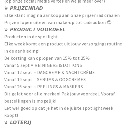
(op onze social media vertellen we je meer over)
💫 𝙋𝙍𝙄𝙅𝙕𝙀𝙉𝙍𝘼𝘿
Elke klant mag na aankoop aan onze prijzenrad draaien.
Prijzen lopen uiteen van make-up tot cadeaubon 😍
💫 𝙋𝙍𝙊𝘿𝙐𝘾𝙏 𝙑𝙊𝙊𝙍𝘿𝙀𝙀𝙇
Producten in de spotlight.
Elke week komt een product uit jouw verzorgingsroutine
in de aanbieding!
De korting kan oplopen van 15% tot 25%.
Vanaf 5 sept = REINIGERS & LOTIONS
Vanaf 12 sept = DAGCREME & NACHTCRÈME
Vanaf 19 sept = SERUMS & OOGCREMES
Vanaf 26 sept = PEELINGS & MASKERS
Dit geldt voor alle merken! Pak jouw voordeel. Vooraf
bestellingen is mogelijk!
Let wel goed op dat je het in de juiste spotlightweek
koopt!
💫 𝙇𝙊𝙏𝙀𝙍𝙄𝙅