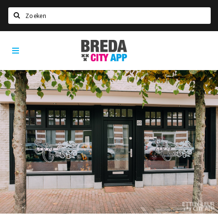
Zoeken
Breda
Home
City
App
Agenda
Deals
Party pics
Nieuws, interviews & blogs
Eten
Drinken
Slapen
Recreatief
Winkels