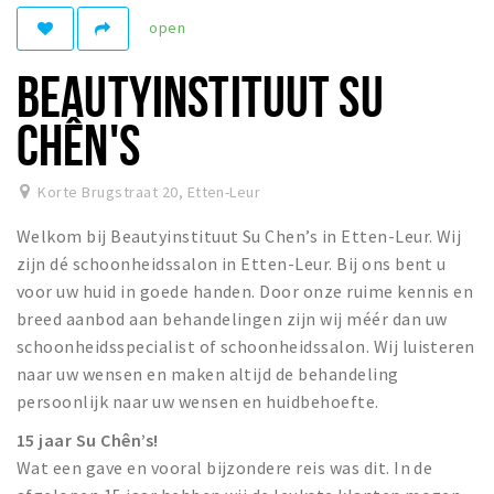
open
Winkelgebieden
Parkeren
BEAUTYINSTITUUT SU
Bezienswaardigheden
CHÊN'S
Musea, theaters & podia
Uitjes & activiteiten
Korte Brugstraat 20
,
Etten-Leur
Toeristische routes
Welkom bij Beautyinstituut Su Chen’s in Etten-Leur. Wij
Natuurgebieden
zijn dé schoonheidssalon in Etten-Leur. Bij ons bent u
voor uw huid in goede handen. Door onze ruime kennis en
Baroniepoorten
breed aanbod aan behandelingen zijn wij méér dan uw
Sport
schoonheidsspecialist of schoonheidssalon. Wij luisteren
naar uw wensen en maken altijd de behandeling
Privacy
persoonlijk naar uw wensen en huidbehoefte.
15 jaar Su Chên’s!
Inloggen
Wat een gave en vooral bijzondere reis was dit. In de