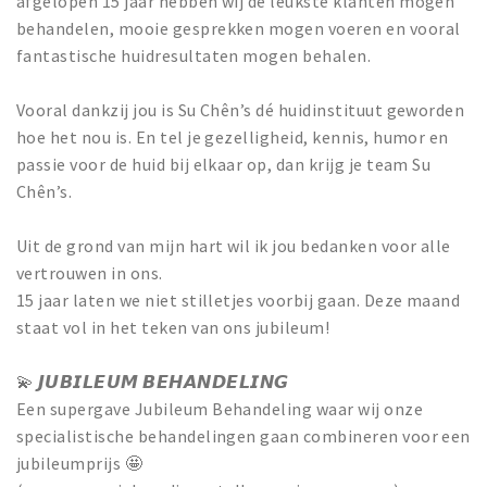
afgelopen 15 jaar hebben wij de leukste klanten mogen
behandelen, mooie gesprekken mogen voeren en vooral
fantastische huidresultaten mogen behalen.
Vooral dankzij jou is Su Chên’s dé huidinstituut geworden
hoe het nou is. En tel je gezelligheid, kennis, humor en
passie voor de huid bij elkaar op, dan krijg je team Su
Chên’s.
Uit de grond van mijn hart wil ik jou bedanken voor alle
vertrouwen in ons.
15 jaar laten we niet stilletjes voorbij gaan. Deze maand
staat vol in het teken van ons jubileum!
💫 𝙅𝙐𝘽𝙄𝙇𝙀𝙐𝙈 𝘽𝙀𝙃𝘼𝙉𝘿𝙀𝙇𝙄𝙉𝙂
Een supergave Jubileum Behandeling waar wij onze
specialistische behandelingen gaan combineren voor een
jubileumprijs 🤩