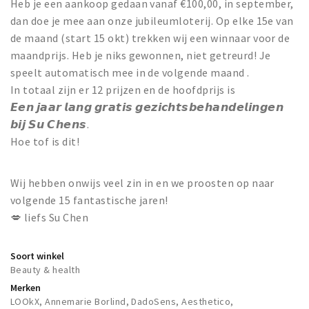
Heb je een aankoop gedaan vanaf €100,00, in september,
dan doe je mee aan onze jubileumloterij. Op elke 15e van
de maand (start 15 okt) trekken wij een winnaar voor de
maandprijs. Heb je niks gewonnen, niet getreurd! Je
speelt automatisch mee in de volgende maand .
In totaal zijn er 12 prijzen en de hoofdprijs is
𝙀𝙚𝙣 𝙟𝙖𝙖𝙧 𝙡𝙖𝙣𝙜 𝙜𝙧𝙖𝙩𝙞𝙨 𝙜𝙚𝙯𝙞𝙘𝙝𝙩𝙨𝙗𝙚𝙝𝙖𝙣𝙙𝙚𝙡𝙞𝙣𝙜𝙚𝙣
𝙗𝙞𝙟 𝙎𝙪 𝘾𝙝𝙚𝙣𝙨.
Hoe tof is dit!
Wij hebben onwijs veel zin in en we proosten op naar
volgende 15 fantastische jaren!
💋 liefs Su Chen
Soort winkel
Beauty & health
Merken
LOOkX, Annemarie Borlind, DadoSens, Aesthetico,