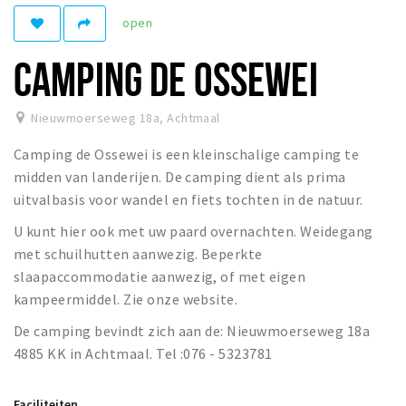
open
Winkelgebieden
Parkeren
CAMPING DE OSSEWEI
Bezienswaardigheden
Nieuwmoerseweg 18a
,
Achtmaal
Musea, theaters & podia
Camping de Ossewei is een kleinschalige camping te
Uitjes & activiteiten
midden van landerijen. De camping dient als prima
Toeristische routes
uitvalbasis voor wandel en fiets tochten in de natuur.
Natuurgebieden
U kunt hier ook met uw paard overnachten. Weidegang
Baroniepoorten
met schuilhutten aanwezig. Beperkte
Sport
slaapaccommodatie aanwezig, of met eigen
kampeermiddel. Zie onze website.
Privacy
De camping bevindt zich aan de: Nieuwmoerseweg 18a
4885 KK in Achtmaal. Tel :076 - 5323781
Inloggen
Faciliteiten