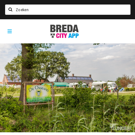
Zoeken
Breda
Home
City
App
Agenda
Deals
Party pics
Nieuws, interviews & blogs
Eten
Drinken
Slapen
Recreatief
Winkels