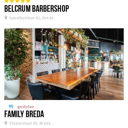
BELCRUM BARBERSHOP
Speelhuislaan 61, Breda
gesloten
restaurant
FAMILY BREDA
Stationslaan 85, Breda