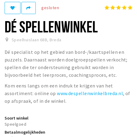
gesloten
Winkelgebieden
Parkeren
DÉ SPELLENWINKEL
Bezienswaardigheden
Speelhuislaan 68B
,
Breda
Musea, theaters & podia
Dé specialist op het gebied van bord-/kaartspellen en
Uitjes & activiteiten
puzzels. Daarnaast worden doelgroepspellen verkocht;
Toeristische routes
spellen die ter ondersteuning gebruikt worden in
Natuurgebieden
bijvoorbeeld het leerproces, coachingsproces, etc.
Baroniepoorten
Kom eens langs om een indruk te krijgen van het
Sport
assortiment: online op
www.despellenwinkelbreda.nl
, of
op afspraak, of in de winkel.
Privacy
Soort winkel
Inloggen
Speelgoed
Betaalmogelijkheden