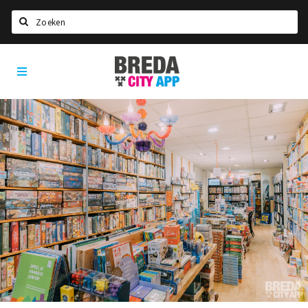
Zoeken
Breda
Home
City
App
Agenda
Deals
Party pics
Nieuws, interviews & blogs
Eten
Drinken
Slapen
Recreatief
Winkels