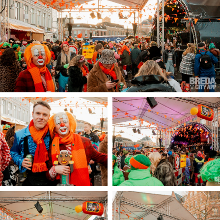
Winkelgebieden
Parkeren
Bezienswaardigheden
Musea, theaters & podia
Uitjes & activiteiten
Toeristische routes
Natuurgebieden
Baroniepoorten
Sport
Privacy
Inloggen