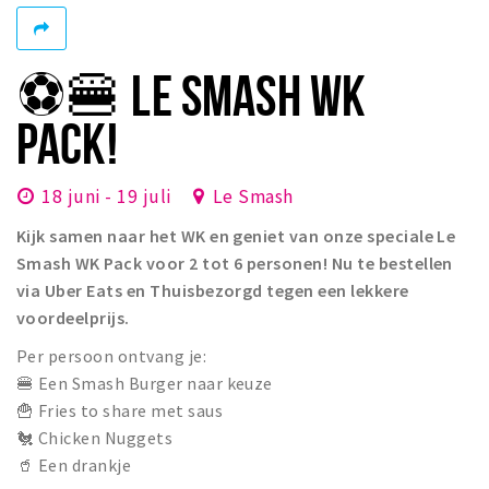
Winkelgebieden
Parkeren
⚽🍔 LE SMASH WK
Bezienswaardigheden
PACK!
Musea, theaters & podia
Uitjes & activiteiten
18 juni - 19 juli
Le Smash
Toeristische routes
Kijk samen naar het WK en geniet van onze speciale Le
Natuurgebieden
Smash WK Pack voor 2 tot 6 personen! Nu te bestellen
via Uber Eats en Thuisbezorgd tegen een lekkere
Baroniepoorten
voordeelprijs.
Sport
Per persoon ontvang je:
🍔 Een Smash Burger naar keuze
Privacy
🍟 Fries to share met saus
🐔 Chicken Nuggets
Inloggen
🥤 Een drankje