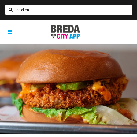
Zoeken
Breda
Home
City
App
Agenda
Deals
Party pics
Nieuws, interviews & blogs
Eten
Drinken
Slapen
Recreatief
Winkels