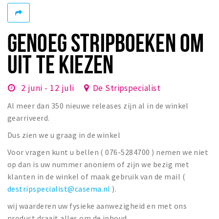
Winkelgebieden
Parkeren
GENOEG STRIPBOEKEN OM
Bezienswaardigheden
UIT TE KIEZEN
Musea, theaters & podia
Uitjes & activiteiten
2 juni - 12 juli
De Stripspecialist
Toeristische routes
Al meer dan 350 nieuwe releases zijn al in de winkel
Natuurgebieden
gearriveerd.
Baroniepoorten
Dus zien we u graag in de winkel
Sport
Voor vragen kunt u bellen ( 076-5284700 ) nemen we niet
op dan is uw nummer anoniem of zijn we bezig met
Privacy
klanten in de winkel of maak gebruik van de mail (
destripspecialist@casema.nl
).
Inloggen
wij waarderen uw fysieke aanwezigheid en met ons
product draait alles om de inhoud.