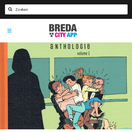
Zoeken
Breda
Home
City
App
Agenda
Deals
Party pics
Nieuws, interviews & blogs
Eten
Drinken
Slapen
Recreatief
Winkels