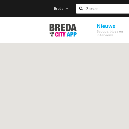
Breda
Zoeken
Nieuws
Stappen
Scoops, blogs en
&
interviews
Shoppen
Breda