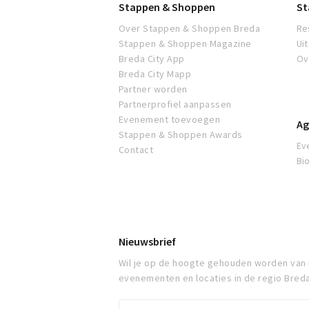
Stappen & Shoppen
St
Over Stappen & Shoppen Breda
Re
Stappen & Shoppen Magazine
Ui
Breda City App
Ov
Breda City Mapp
Partner worden
Partnerprofiel aanpassen
Evenement toevoegen
Ag
Stappen & Shoppen Awards
Ev
Contact
Bi
Nieuwsbrief
Wil je op de hoogte gehouden worden van
evenementen en locaties in de regio Bred