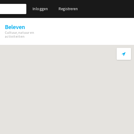
Inloggen
Registreren
Beleven
Cultuur, natuur en
activiteiten