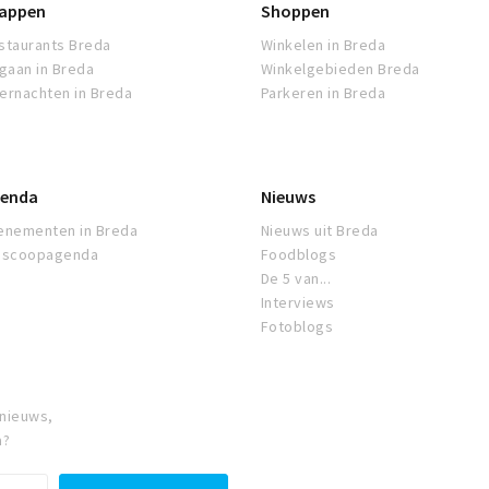
appen
Shoppen
staurants Breda
Winkelen in Breda
tgaan in Breda
Winkelgebieden Breda
ernachten in Breda
Parkeren in Breda
enda
Nieuws
enementen in Breda
Nieuws uit Breda
oscoopagenda
Foodblogs
De 5 van...
Interviews
Fotoblogs
 nieuws,
a?