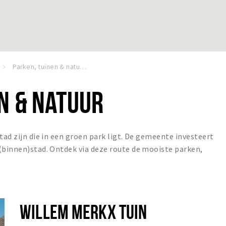
Parken, tuinen & natuur
N & NATUUR
tad zijn die in een groen park ligt. De gemeente investeert
(binnen)stad. Ontdek via deze route de mooiste parken,
WILLEM MERKX TUIN