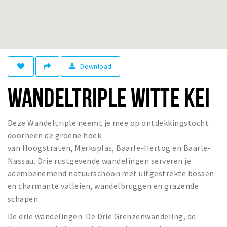
Winkelgebieden
Parkeren
Bezienswaardigheden
Download
Musea, theaters & podia
WANDELTRIPLE WITTE KEI
Uitjes & activiteiten
Toeristische routes
Natuurgebieden
Deze Wandeltriple neemt je mee op ontdekkingstocht
doorheen de groene hoek
Baroniepoorten
van Hoogstraten, Merksplas, Baarle-Hertog en Baarle-
Sport
Nassau. Drie rustgevende wandelingen serveren je
adembenemend natuurschoon met uitgestrekte bossen
Privacy
en charmante valleien, wandelbruggen en grazende
schapen.
Inloggen
De drie wandelingen: De Drie Grenzenwandeling, de