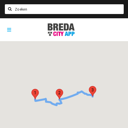
Zoeken
Breda
Home
City
App
Agenda
Deals
Party pics
Nieuws, interviews & blogs
Eten
3
Drinken
1
2
Slapen
Recreatief
Winkels