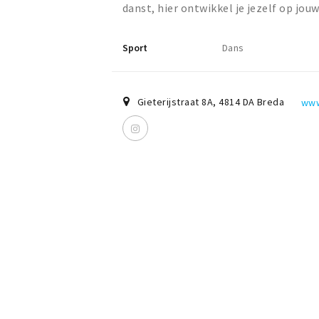
danst, hier ontwikkel je jezelf op jouw 
Sport
Dans
Gieterijstraat 8A
,
4814 DA
Breda
www