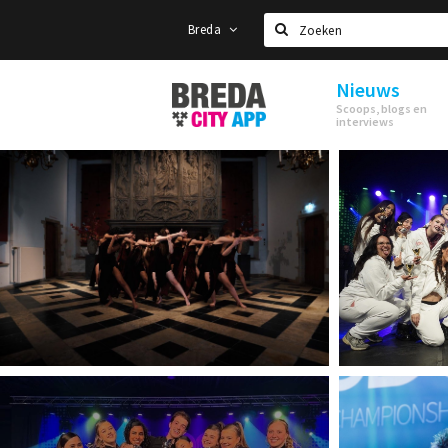
Breda
Zoeken
Nieuws
Stappen
Scoops, blogs en
&
interviews
Shoppen
Breda