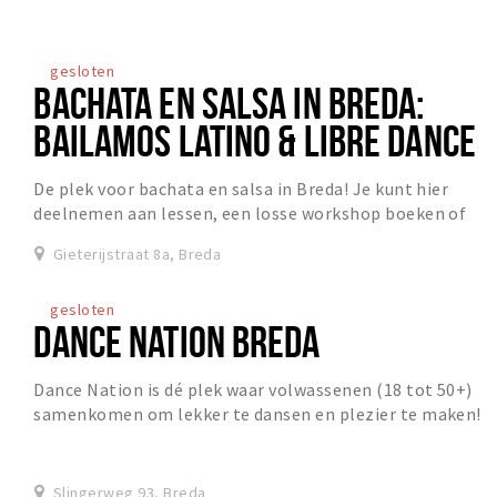
gesloten
BACHATA EN SALSA IN BREDA:
BAILAMOS LATINO & LIBRE DANCE
De plek voor bachata en salsa in Breda! Je kunt hier
deelnemen aan lessen, een losse workshop boeken of
gezellig naar een van de vele feesten komen.
Gieterijstraat 8a, Breda
gesloten
DANCE NATION BREDA
Dance Nation is dé plek waar volwassenen (18 tot 50+)
samenkomen om lekker te dansen en plezier te maken!
Of je nu een beginner bent of al wat ervarin...
Slingerweg 93, Breda