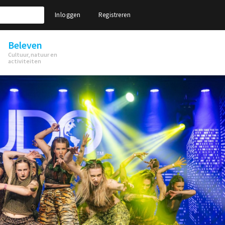
Inloggen
Registreren
Beleven
Cultuur, natuur en
activiteiten