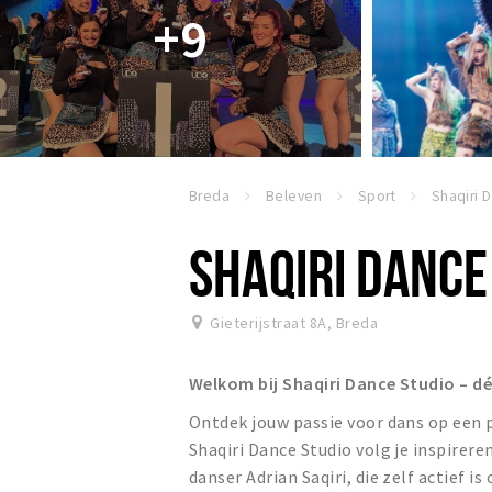
+9
Breda
Beleven
Sport
Shaqiri 
SHAQIRI DANCE
Gieterijstraat 8A
,
Breda
Welkom bij Shaqiri Dance Studio – d
Ontdek jouw passie voor dans op een
Shaqiri Dance Studio volg je inspirer
danser Adrian Saqiri, die zelf actief i