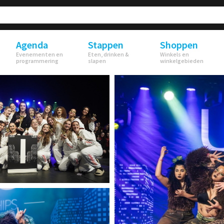
Agenda
Stappen
Shoppen
Evenementen en
Eten, drinken &
Winkels en
programmering
slapen
winkelgebieden