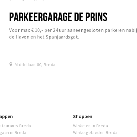
PARKEERGARAGE DE PRINS
Voor max € 10,- per 24 uur aaneengesloten parkeren nabi
de Haven en het Spanjaardsgat.
Middellaan 60, Breda
appen
Shoppen
staurants Breda
Winkelen in Breda
tgaan in Breda
Winkelgebieden Breda