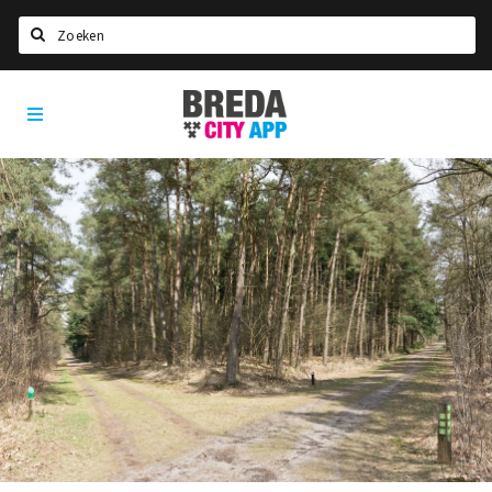
Zoeken
Breda
Home
City
App
Agenda
Deals
Party pics
Nieuws, interviews & blogs
Eten
Drinken
Slapen
Recreatief
Winkels