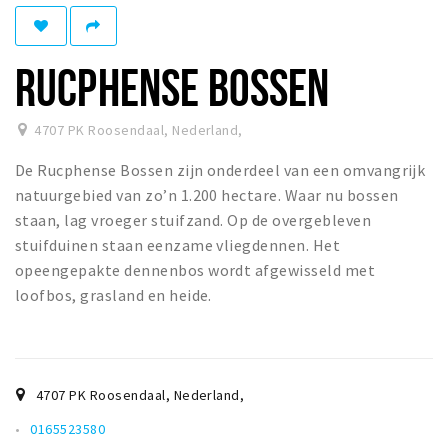
Winkelgebieden
Parkeren
RUCPHENSE BOSSEN
Bezienswaardigheden
4707 PK Roosendaal, Nederland
,
Musea, theaters & podia
De Rucphense Bossen zijn onderdeel van een omvangrijk
Uitjes & activiteiten
natuurgebied van zo’n 1.200 hectare. Waar nu bossen
Toeristische routes
staan, lag vroeger stuifzand. Op de overgebleven
Natuurgebieden
stuifduinen staan eenzame vliegdennen. Het
opeengepakte dennenbos wordt afgewisseld met
Baroniepoorten
loofbos, grasland en heide.
Sport
Privacy
4707 PK Roosendaal, Nederland
,
Inloggen
0165523580