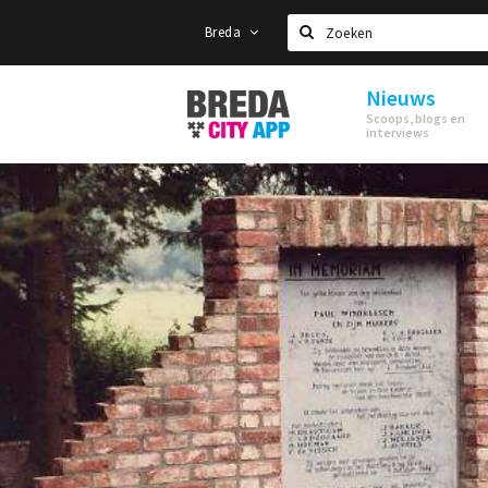
Breda
Zoeken
Nieuws
Stappen
Scoops, blogs en
&
interviews
Shoppen
Breda