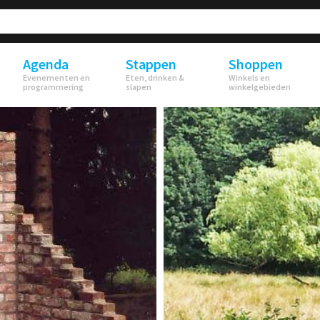
Agenda
Stappen
Shoppen
Evenementen en
Eten, drinken &
Winkels en
programmering
slapen
winkelgebieden