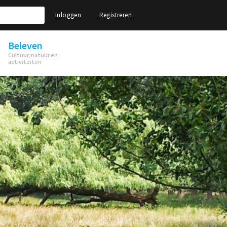
Inloggen
Registreren
Beleven
Cultuur, natuur en
activiteiten