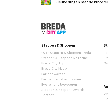
5 leuke dingen met de kindere
Stappen
&
Shoppen
Breda
Stappen & Shoppen
St
Over Stappen & Shoppen Breda
Re
Stappen & Shoppen Magazine
Ui
Breda City App
Ov
Breda City Mapp
Partner worden
Partnerprofiel aanpassen
Evenement toevoegen
Ag
Stappen & Shoppen Awards
Ev
Contact
Bi