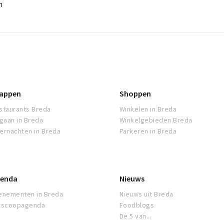
n
appen
Shoppen
staurants Breda
Winkelen in Breda
tgaan in Breda
Winkelgebieden Breda
ernachten in Breda
Parkeren in Breda
enda
Nieuws
enementen in Breda
Nieuws uit Breda
oscoopagenda
Foodblogs
De 5 van...