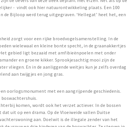
zijn de oevers van deze beek beplant met elzen. Net als op d
ijker - vindt ook hier natuurontwikkeling plaats. Een 100
n de Bijloop werd terug uitgegraven. ‘Hellegat’ heet het, een
heid zorgt voor een rijke broedvogelsamenstelling. In de
oeden wielewaal en kleine bonte specht, in de graanakkertjes
 Het gebied ligt bezaaid met amfibieënpoelen met onder
mander en groene kikker. Sprookjesachtig mooi zijn de
ater vliegen. En in de aanliggende weitjes kun je zelfs overdag
lend aan twijgjes en jong gras.
 een oorlogsmonument met een aangrijpende geschiedenis.
e boswachtershuis.
chterbij komen, wordt ook het verzet actiever. In de bossen
 dat uit op een drama. Op de Vloeiweide vallen Duitse
achterswoning aan. Doelwit is de illegale zender van het
ook de vrouw en drie kinderen van de boswachter. Ze sterven in