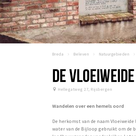
Breda
Beleven
Natuurgebieden
DE VLOEIWEIDE
Hellegatweg 27
,
Rijsbergen
Wandelen over een hemels oord
De herkomst van de naam Vloeiweide l
water van de Bijloop gebruikt om de 