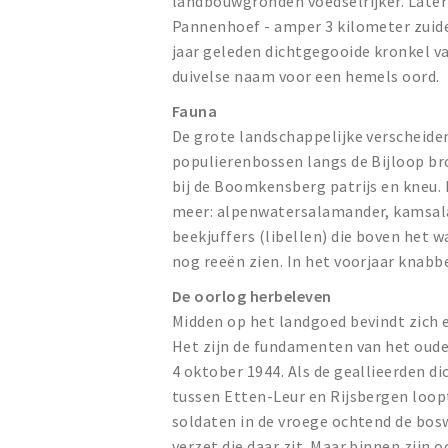
landbouwgronden voedselrijker. Later 
Pannenhoef - amper 3 kilometer zuidel
jaar geleden dichtgegooide kronkel va
duivelse naam voor een hemels oord.
Fauna
De grote landschappelijke verscheiden
populierenbossen langs de Bijloop br
bij de Boomkensberg patrijs en kneu.
meer: alpenwatersalamander, kamsala
beekjuffers (libellen) die boven het w
nog reeën zien. In het voorjaar knabbe
De oorlog herbeleven
Midden op het landgoed bevindt zich
Het zijn de fundamenten van het oud
4 oktober 1944. Als de geallieerden di
tussen Etten-Leur en Rijsbergen loopt
soldaten in de vroege ochtend de bosw
verzet die daar zit. Maar binnen zijn 