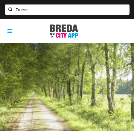
Zoeken
Breda
Home
City
App
Agenda
Deals
Party pics
Nieuws, interviews & blogs
Eten
Drinken
Slapen
Recreatief
Winkels