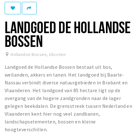
Winkelgebieden
Parkeren
LANDGOED DE HOLLANDSE
Bezienswaardigheden
BOSSEN
Musea, theaters & podia
Uitjes & activiteiten
Hollandse Bossen
,
Ulicoten
Toeristische routes
Landgoed de Hollandse Bossen bestaat uit bos,
Natuurgebieden
weilanden, akkers en lanen. Het landgoed bij Baarle-
Nassau verbindt diverse natuurgebieden in Brabant en
Baroniepoorten
Vlaanderen. Het landgoed van 85 hectare ligt op de
Sport
overgang van de hogere zandgronden naar de lager
gelegen beekdalen. De grensstreek tussen Nederland en
Privacy
Vlaanderen kent hier nog veel zandbanen,
landschapselementen, bossen en kleine
Inloggen
hoogteverschillen.