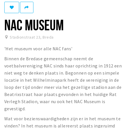
Winkelgebieden
Parkeren
NAC MUSEUM
Bezienswaardigheden
Stadionstraat 23
,
Breda
Musea, theaters & podia
'Het museum voor alle NAC fans'
Uitjes & activiteiten
Binnen de Bredase gemeenschap neemt de
Toeristische routes
voetbalvereniging NAC sinds haar oprichting in 1912 een
Natuurgebieden
niet weg te denken plaats in. Begonnen op een simpele
Baroniepoorten
locatie in het Wilhelminapark heeft de vereniging in de
Sport
loop der tijd onder meer via het gezellige stadion aan de
Beatrixstraat haar plaats gevonden in het huidige Rat
Privacy
Verlegh Stadion, waar nu ook het NAC Museum is
gevestigd.
Inloggen
Wat voor bezienswaardigheden zijn er in het museum te
vinden? In het museum is allereerst plaats ingeruimd