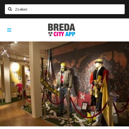
Zoeken
Breda
Home
City
App
Agenda
Deals
Party pics
Nieuws, interviews & blogs
Eten
Drinken
Slapen
Recreatief
Winkels