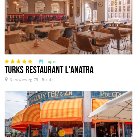
open
restaurant
TURKS RESTAURANT L'ANATRA
Nieuweweg 75 , Breda