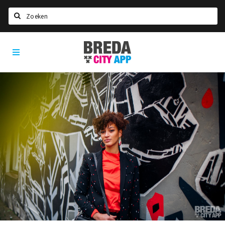
Zoeken
Breda
Home
City
App
Agenda
Deals
Party pics
Nieuws, interviews & blogs
Eten
Drinken
Slapen
Recreatief
Winkels