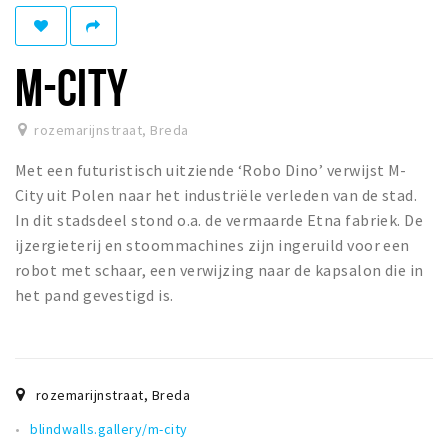
Winkelgebieden
Parkeren
M-CITY
Bezienswaardigheden
rozemarijnstraat
,
Breda
Musea, theaters & podia
Met een futuristisch uitziende ‘Robo Dino’ verwijst M­-
Uitjes & activiteiten
City uit Polen naar het industriële verleden van de stad.
Toeristische routes
In dit stadsdeel stond o.a. de vermaarde Etna fabriek. De
Natuurgebieden
ijzergieterij en stoommachines zijn ingeruild voor een
robot met schaar, een verwijzing naar de kapsalon die in
Baroniepoorten
het pand gevestigd is.
Sport
Privacy
rozemarijnstraat
,
Breda
Inloggen
blindwalls.gallery/m-city