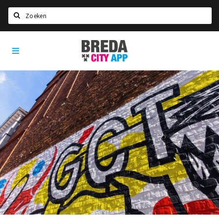
Zoeken
Breda
Home
City
App
Agenda
Deals
Party pics
Nieuws, interviews & blogs
Eten
Drinken
Slapen
Recreatief
Winkels