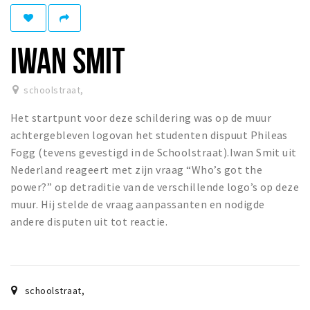
Winkelgebieden
Parkeren
IWAN SMIT
Bezienswaardigheden
schoolstraat
,
Musea, theaters & podia
Het startpunt voor deze schildering was op de muur
Uitjes & activiteiten
achtergebleven logovan het studenten dispuut Phileas
Toeristische routes
Fogg (tevens gevestigd in de School­straat).Iwan Smit uit
Natuurgebieden
Nederland reageert met zijn vraag “Who’s got the
power?” op detraditie van de verschillende logo’s op deze
Baroniepoorten
muur. Hij stelde de vraag aanpassanten en nodigde
Sport
andere disputen uit tot reactie.
Privacy
Inloggen
schoolstraat
,