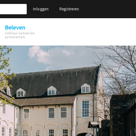
Inloggen
Registreren
Beleven
Cultuur, natuur en
activiteiten