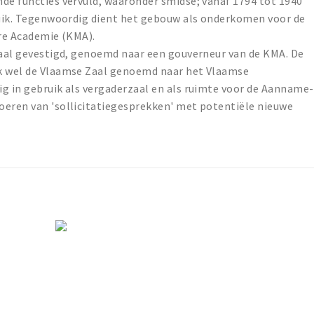
de functies vervuld, waaronder smidse; vanaf 1794 tot 1940
bruik. Tegenwoordig dient het gebouw als onderkomen voor de
ire Academie (KMA).
szaal gevestigd, genoemd naar een gouverneur van de KMA. De
ok wel de Vlaamse Zaal genoemd naar het Vlaamse
g in gebruik als vergaderzaal en als ruimte voor de Aanname-
oeren van 'sollicitatiegesprekken' met potentiële nieuwe