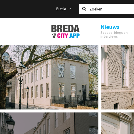
Breda
Zoeken
Nieuws
Stappen
Scoops, blogs en
&
interviews
Shoppen
Breda