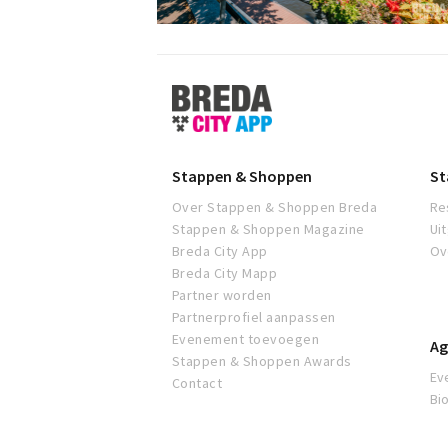
Stappen
&
Shoppen
Breda
Stappen & Shoppen
St
Over Stappen & Shoppen Breda
Re
Stappen & Shoppen Magazine
Ui
Breda City App
Ov
Breda City Mapp
Partner worden
Partnerprofiel aanpassen
Evenement toevoegen
Ag
Stappen & Shoppen Awards
Ev
Contact
Bi