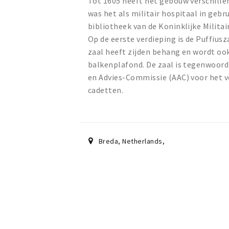
Tot 1605 heeft het gebouw verschillen
was het als militair hospitaal in ge
bibliotheek van de Koninklijke Milita
Op de eerste verdieping is de Puffiu
zaal heeft zijden behang en wordt o
balkenplafond. De zaal is tegenwoordi
en Advies-Commissie (AAC) voor het v
cadetten.
Breda, Netherlands
,