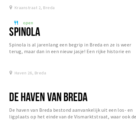
Kraanstraat 2, Breda
open
restaurant
SPINOLA
Spinola is al jarenlang een begrip in Breda en ze is weer
terug, maar dan in een nieuw jasje! Een rijke historie en
een unieke locatie maakt Spinola n...
Haven 26, Breda
DE HAVEN VAN BREDA
De haven van Breda bestond aanvankelijk uit een los- en
ligplaats op het einde van de Vismarktstraat, waar ook d
oude vishal is. Tussen 1552 en 1563...