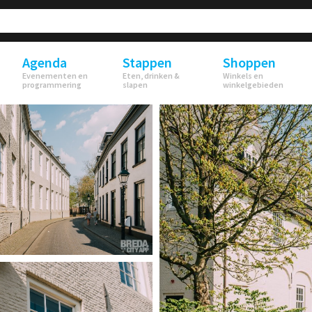
Agenda
Stappen
Shoppen
Evenementen en
Eten, drinken &
Winkels en
programmering
slapen
winkelgebieden