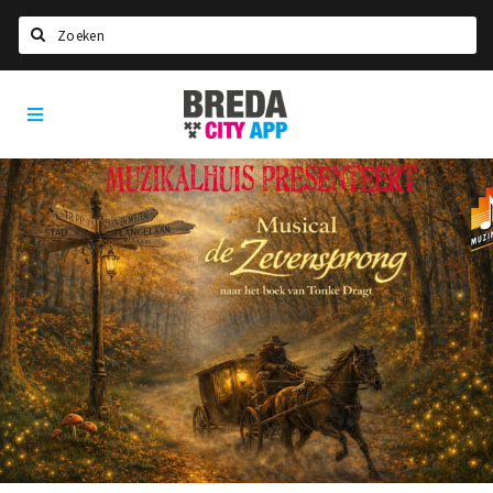
Zoeken
Breda
Home
City
App
Agenda
Deals
Party pics
Nieuws, interviews & blogs
Eten
Drinken
Slapen
Recreatief
Winkels