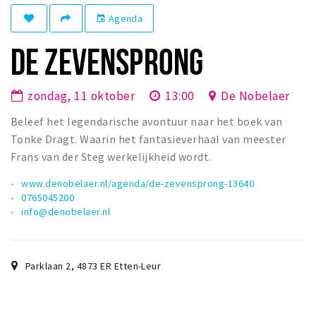
Winkelgebieden
Agenda
event
Parkeren
DE ZEVENSPRONG
Bezienswaardigheden
zondag, 11 oktober
13:00
De Nobelaer
Musea, theaters & podia
Beleef het legendarische avontuur naar het boek van
Uitjes & activiteiten
Tonke Dragt. Waarin het fantasieverhaal van meester
Toeristische routes
Frans van der Steg werkelijkheid wordt.
Natuurgebieden
www.denobelaer.nl/agenda/de-zevensprong-13640
Baroniepoorten
0765045200
info@denobelaer.nl
Sport
Privacy
Parklaan 2
,
4873 ER
Etten-Leur
Inloggen