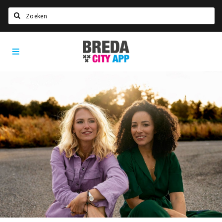
Zoeken
Breda
Home
City
App
Agenda
Deals
Party pics
Nieuws, interviews & blogs
Eten
Drinken
Slapen
Recreatief
Winkels