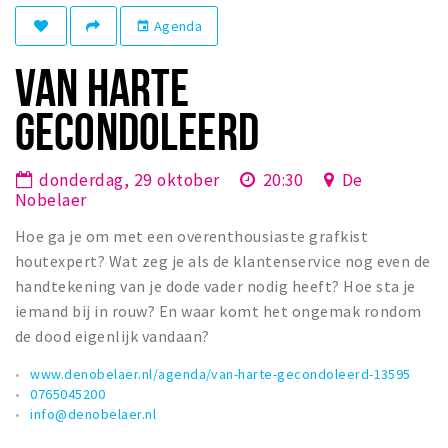
Winkelgebieden
Agenda
event
Parkeren
VAN HARTE
Bezienswaardigheden
GECONDOLEERD
Musea, theaters & podia
Uitjes & activiteiten
donderdag, 29 oktober
20:30
De
Nobelaer
Toeristische routes
Hoe ga je om met een overenthousiaste grafkist
Natuurgebieden
houtexpert? Wat zeg je als de klantenservice nog even de
Baroniepoorten
handtekening van je dode vader nodig heeft? Hoe sta je
Sport
iemand bij in rouw? En waar komt het ongemak rondom
de dood eigenlijk vandaan?
Privacy
www.denobelaer.nl/agenda/van-harte-gecondoleerd-13595
0765045200
Inloggen
info@denobelaer.nl