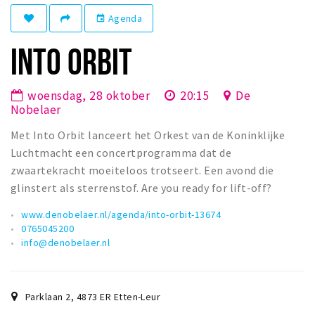
Winkelgebieden
Agenda
event
Parkeren
INTO ORBIT
Bezienswaardigheden
woensdag, 28 oktober
20:15
De
Musea, theaters & podia
Nobelaer
Uitjes & activiteiten
Met Into Orbit lanceert het Orkest van de Koninklijke
Toeristische routes
Luchtmacht een concertprogramma dat de
Natuurgebieden
zwaartekracht moeiteloos trotseert. Een avond die
glinstert als sterrenstof. Are you ready for lift-off?
Baroniepoorten
Sport
www.denobelaer.nl/agenda/into-orbit-13674
0765045200
info@denobelaer.nl
Privacy
Inloggen
Parklaan 2
,
4873 ER
Etten-Leur