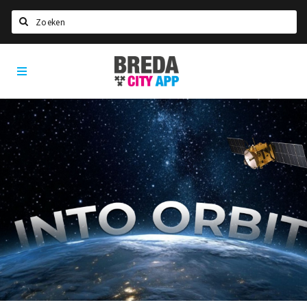
Zoeken
Breda
Home
City
App
Agenda
Deals
Party pics
Nieuws, interviews & blogs
Eten
Drinken
Slapen
Recreatief
Winkels