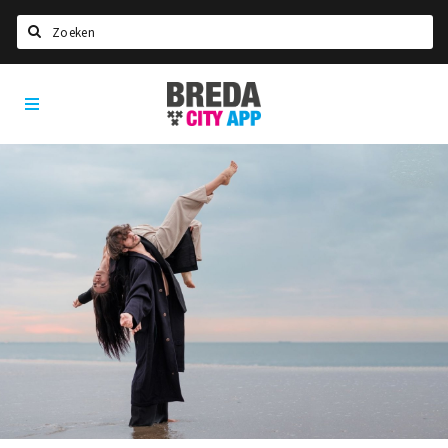
Zoeken
Breda
Home
City
App
Agenda
Deals
Party pics
Nieuws, interviews & blogs
Eten
Drinken
Slapen
Recreatief
Winkels