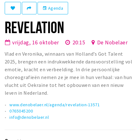
Winkelgebieden
Agenda
event
Parkeren
REVELATION
Bezienswaardigheden
vrijdag, 16 oktober
20:15
De Nobelaer
Musea, theaters & podia
Vlad en Veronika, winnaars van Holland’s Got Talent
Uitjes & activiteiten
2025, brengen een indrukwekkende dansvoorstelling vol
Toeristische routes
emotie, kracht en verbeelding. In drie persoonlijke
Natuurgebieden
choreografieën nemen ze je mee in hun verhaal: van hun
Baroniepoorten
vlucht uit Oekraïne tot het opbouwen van een nieuw
leven in Nederland.
Sport
www.denobelaer.nl/agenda/revelation-13571
Privacy
0765045200
info@denobelaer.nl
Inloggen