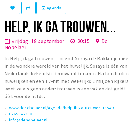
Winkelgebieden
Agenda
event
Parkeren
HELP, IK GA TROUWEN...
Bezienswaardigheden
vrijdag, 18 september
20:15
De
Musea, theaters & podia
Nobelaer
Uitjes & activiteiten
In Help, ik ga trouwen… neemt Soraya de Bakker je mee
Toeristische routes
in de wondere wereld van het huwelijk. Soraya is één van
Natuurgebieden
Nederlands bekendste trouwambtenaren. Na honderden
huwelijken en een TV-hit met wekelijks 2 miljoen kijkers
Baroniepoorten
weet ze als geen ander: trouwen is een vak en dat geldt
Sport
óók voor de liefde.
Privacy
www.denobelaer.nl/agenda/help-ik-ga-trouwen-13549
0765045200
info@denobelaer.nl
Inloggen