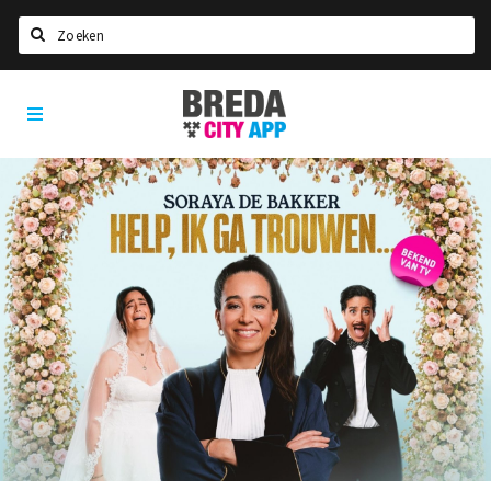
Zoeken
Breda
Home
City
App
Agenda
Deals
Party pics
Nieuws, interviews & blogs
Eten
Drinken
Slapen
Recreatief
Winkels