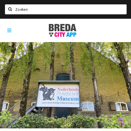
Zoeken
Breda
Home
City
App
Agenda
Deals
Party pics
Nieuws, interviews & blogs
Eten
Drinken
Slapen
Recreatief
Winkels