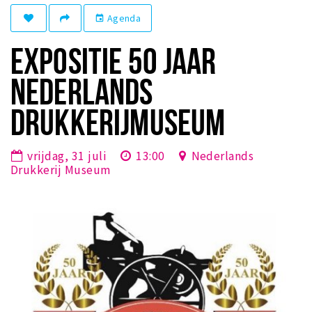
Winkelgebieden
Agenda
event
Parkeren
EXPOSITIE 50 JAAR
Bezienswaardigheden
NEDERLANDS
Musea, theaters & podia
DRUKKERIJMUSEUM
Uitjes & activiteiten
Toeristische routes
vrijdag, 31 juli
13:00
Nederlands
Natuurgebieden
Drukkerij Museum
Baroniepoorten
Sport
Privacy
Inloggen