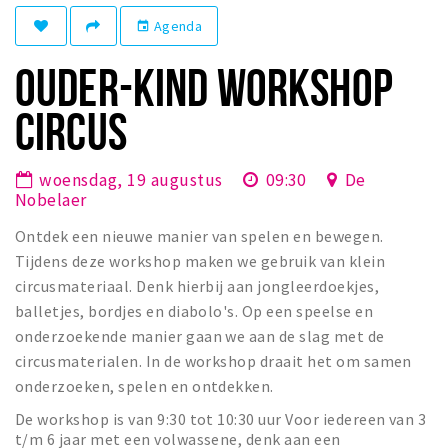
Winkelgebieden
Agenda
event
Parkeren
OUDER-KIND WORKSHOP
Bezienswaardigheden
CIRCUS
Musea, theaters & podia
Uitjes & activiteiten
woensdag, 19 augustus
09:30
De
Nobelaer
Toeristische routes
Ontdek een nieuwe manier van spelen en bewegen.
Natuurgebieden
Tijdens deze workshop maken we gebruik van klein
Baroniepoorten
circusmateriaal. Denk hierbij aan jongleerdoekjes,
Sport
balletjes, bordjes en diabolo's. Op een speelse en
onderzoekende manier gaan we aan de slag met de
Privacy
circusmaterialen. In de workshop draait het om samen
onderzoeken, spelen en ontdekken.
Inloggen
De workshop is van 9:30 tot 10:30 uur Voor iedereen van 3
t/m 6 jaar met een volwassene, denk aan een