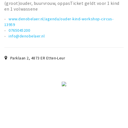
(groot)ouder, buurvrouw, oppasTicket geldt voor 1 kind
en 1 volwassene
www.denobelaer.nl/agenda/ouder-kind-workshop-circus-
13959
0765045200
info@denobelaer.nl
Parklaan 2
,
4873 ER
Etten-Leur