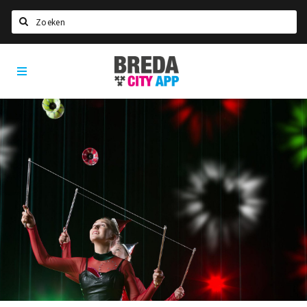
Zoeken
Breda
Home
City
App
Agenda
Deals
Party pics
Nieuws, interviews & blogs
Eten
Drinken
Slapen
Recreatief
Winkels