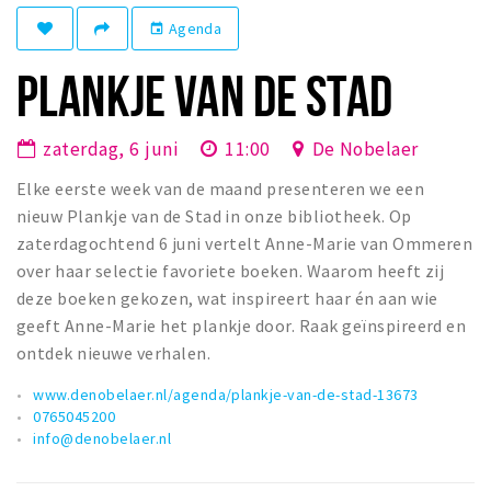
Winkelgebieden
Agenda
event
Parkeren
PLANKJE VAN DE STAD
Bezienswaardigheden
zaterdag, 6 juni
11:00
De Nobelaer
Musea, theaters & podia
Elke eerste week van de maand presenteren we een
Uitjes & activiteiten
nieuw Plankje van de Stad in onze bibliotheek. Op
Toeristische routes
zaterdagochtend 6 juni vertelt Anne-Marie van Ommeren
Natuurgebieden
over haar selectie favoriete boeken. Waarom heeft zij
Baroniepoorten
deze boeken gekozen, wat inspireert haar én aan wie
geeft Anne-Marie het plankje door. Raak geïnspireerd en
Sport
ontdek nieuwe verhalen.
Privacy
www.denobelaer.nl/agenda/plankje-van-de-stad-13673
0765045200
info@denobelaer.nl
Inloggen