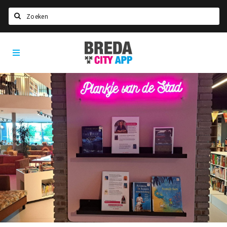
Zoeken
Breda
Home
City
App
Agenda
Deals
Party pics
Nieuws, interviews & blogs
Eten
Drinken
Slapen
Recreatief
Winkels