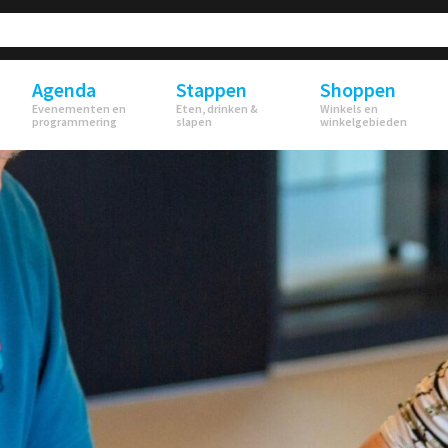
Agenda
Stappen
Shoppen
Evenementen en
Eten, drinken &
Winkels en
programmering
slapen
winkelgebieden