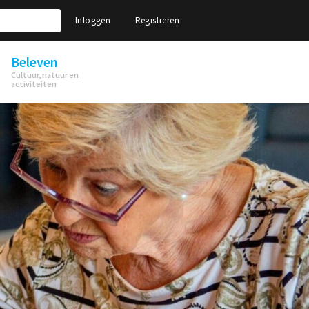
Inloggen
Registreren
Beleven
Cultuur, natuur en
activiteiten