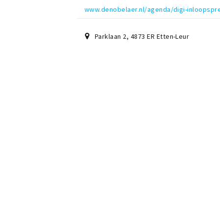
www.denobelaer.nl/agenda/digi-inloopspr
Parklaan 2
,
4873 ER
Etten-Leur