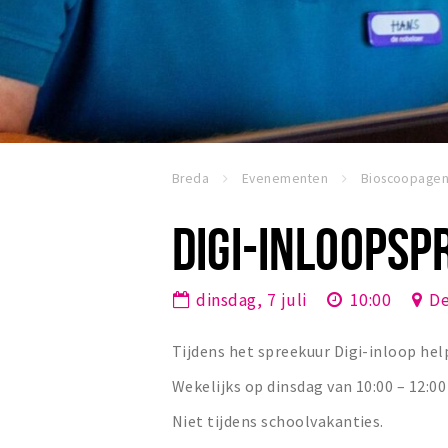
Breda
Evenementen
Bioscoopage
DIGI-INLOOPS
dinsdag, 7 juli
10:00
De
Tijdens het spreekuur Digi-inloop helpt
Wekelijks op dinsdag van 10:00 – 12:00 
Niet tijdens schoolvakanties.