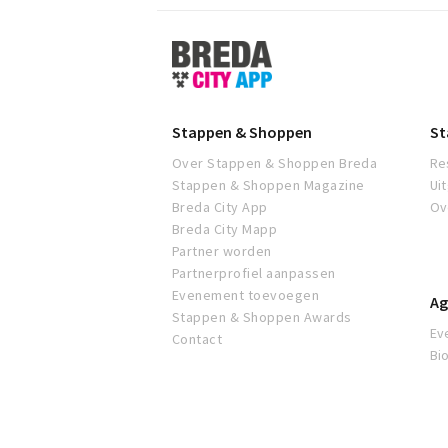
Stappen
&
Shoppen
Breda
Stappen & Shoppen
St
Over Stappen & Shoppen Breda
Re
Stappen & Shoppen Magazine
Ui
Breda City App
Ov
Breda City Mapp
Partner worden
Partnerprofiel aanpassen
Evenement toevoegen
Ag
Stappen & Shoppen Awards
Ev
Contact
Bi