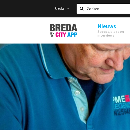
Breda
Zoeken
Nieuws
Stappen
Scoops, blogs en
&
interviews
Shoppen
Breda