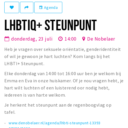
Winkelgebieden
Agenda
event
Parkeren
LHBTIQ+ STEUNPUNT
Bezienswaardigheden
donderdag, 23 juli
14:00
De Nobelaer
Musea, theaters & podia
Heb je vragen over seksuele oriëntatie, genderidentiteit
Uitjes & activiteiten
of wil je gewoon je hart luchten? Kom langs bij het
Toeristische routes
LHBTI+ Steunpunt.
Natuurgebieden
Elke donderdag van 14:00 tot 16:00 uur ben je welkom bij
Baroniepoorten
Emma en Eva in onze huiskamer. Of je nou vragen hebt, je
Sport
hart wilt luchten of een luisterend oor nodig hebt,
iedereen is van harte welkom.
Privacy
Je herkent het steunpunt aan de regenboogvlag op
tafel.
Inloggen
www.denobelaer.nl/agenda/lhbti-steunpunt-13393