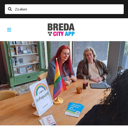
Zoeken
Breda
Home
City
App
Agenda
Deals
Party pics
Nieuws, interviews & blogs
Eten
Drinken
Slapen
Recreatief
Winkels