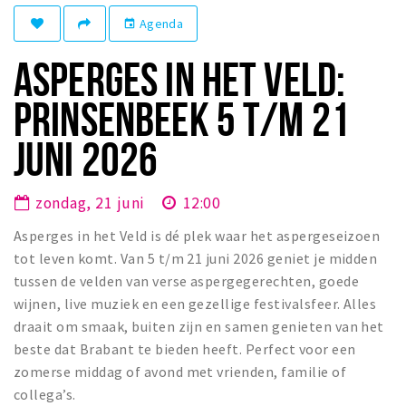
Winkelgebieden
Agenda
event
Parkeren
ASPERGES IN HET VELD:
Bezienswaardigheden
PRINSENBEEK 5 T/M 21
Musea, theaters & podia
JUNI 2026
Uitjes & activiteiten
Toeristische routes
zondag, 21 juni
12:00
Natuurgebieden
Asperges in het Veld is dé plek waar het aspergeseizoen
Baroniepoorten
tot leven komt. Van 5 t/m 21 juni 2026 geniet je midden
Sport
tussen de velden van verse aspergegerechten, goede
wijnen, live muziek en een gezellige festivalsfeer. Alles
Privacy
draait om smaak, buiten zijn en samen genieten van het
beste dat Brabant te bieden heeft. Perfect voor een
Inloggen
zomerse middag of avond met vrienden, familie of
collega’s.