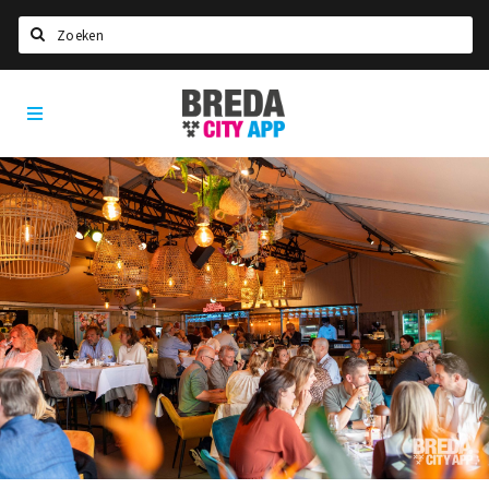
Zoeken
Breda
Home
City
App
Agenda
Deals
Party pics
Nieuws, interviews & blogs
Eten
Drinken
Slapen
Recreatief
Winkels