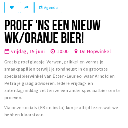
Winkelgebieden
Agenda
event
Parkeren
PROEF 'NS EEN NIEUW
Bezienswaardigheden
WK/ORANJE BIER!
Musea, theaters & podia
Uitjes & activiteiten
vrijdag, 19 juni
10:00
De Hopwinkel
Toeristische routes
Gratis proefglaasje: Verwen, prikkel en verras je
Natuurgebieden
smaakpapillen terwijl je rondneust in de grootste
speciaalbierwinkel van Etten-Leur eo. waar Arnold en
Baroniepoorten
Petra je graag adviseren. Iedere vrijdag- en
Sport
zaterdagmiddag zetten ze een ander speciaalbier om te
proeven.
Privacy
Via onze socials (FB en insta) kun je altijd lezen wat we
hebben klaarstaan.
Inloggen