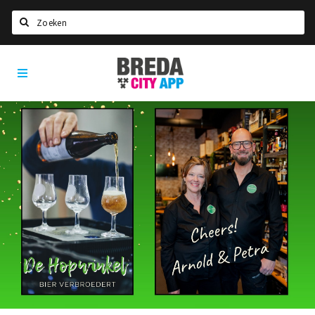
Zoeken
Breda
Home
City
App
Agenda
Deals
Party pics
Nieuws, interviews & blogs
Eten
Drinken
Slapen
Recreatief
Winkels