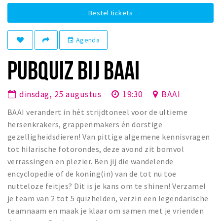
Winkelgebieden
Bestel tickets
Parkeren
Agenda
event
Bezienswaardigheden
PUBQUIZ BIJ BAAI
Musea, theaters & podia
Uitjes & activiteiten
dinsdag, 25 augustus
19:30
BAAI
Toeristische routes
BAAI verandert in hét strijdtoneel voor de ultieme
Natuurgebieden
hersenkrakers, grappenmakers én dorstige
Baroniepoorten
gezelligheidsdieren! Van pittige algemene kennisvragen
tot hilarische fotorondes, deze avond zit bomvol
Sport
verrassingen en plezier. Ben jij die wandelende
encyclopedie of de koning(in) van de tot nu toe
Privacy
nutteloze feitjes? Dit is je kans om te shinen! Verzamel
je team van 2 tot 5 quizhelden, verzin een legendarische
Inloggen
teamnaam en maak je klaar om samen met je vrienden