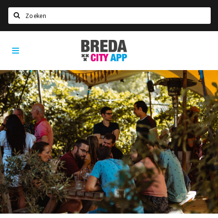
Zoeken
Breda
Home
City
App
Agenda
Deals
Party pics
Nieuws, interviews & blogs
Eten
Drinken
Slapen
Recreatief
Winkels