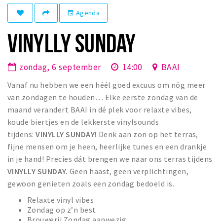
Winkelgebieden
Agenda
event
Parkeren
VINYLLY SUNDAY
Bezienswaardigheden
zondag, 6 september
14:00
BAAI
Musea, theaters & podia
Vanaf nu hebben we een héél goed excuus om nóg meer
Uitjes & activiteiten
van zondagen te houden… Elke eerste zondag van de
Toeristische routes
maand verandert BAAI in dé plek voor relaxte vibes,
Natuurgebieden
koude biertjes en de lekkerste vinylsounds
Baroniepoorten
tijdens:
VINYLLY SUNDAY!
Denk aan zon op het terras,
fijne mensen om je heen, heerlijke tunes en een drankje
Sport
in je hand! Precies dát brengen we naar ons terras tijdens
VINYLLY SUNDAY.
Geen haast, geen verplichtingen,
Privacy
gewoon genieten zoals een zondag bedoeld is.
Relaxte vinyl vibes
Inloggen
Zondag op z’n best
Brouwerij Zondag aanwezig