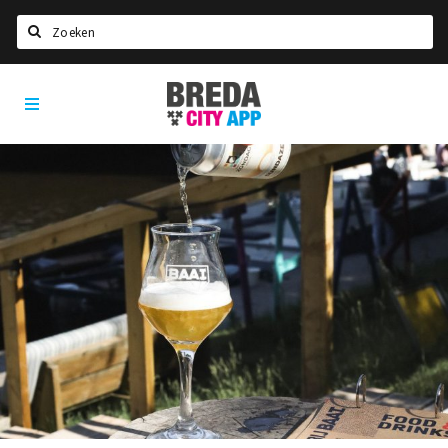
Zoeken
Breda
Home
City
App
Agenda
Deals
Party pics
Nieuws, interviews & blogs
Eten
Drinken
Slapen
Recreatief
Winkels