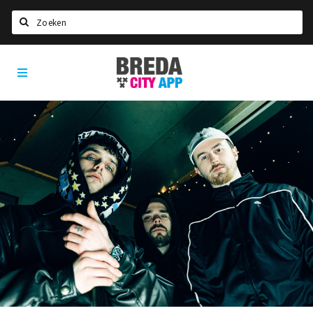
Zoeken
Breda
Home
City
App
Agenda
Deals
Party pics
Nieuws, interviews & blogs
Eten
Drinken
Slapen
Recreatief
Winkels