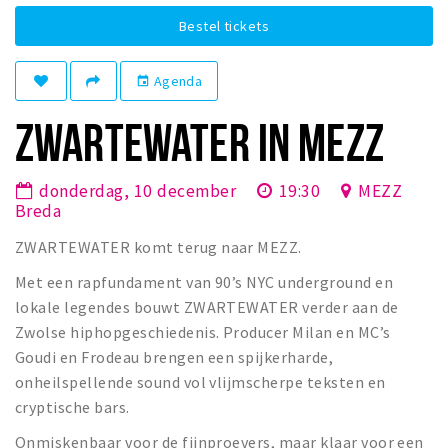
Winkelgebieden
Bestel tickets
Parkeren
Agenda
event
Bezienswaardigheden
ZWARTEWATER IN MEZZ
Musea, theaters & podia
Uitjes & activiteiten
donderdag, 10 december
19:30
MEZZ
Toeristische routes
Breda
Natuurgebieden
ZWARTEWATER komt terug naar MEZZ.
Baroniepoorten
Met een rapfundament van 90’s NYC underground en
Sport
lokale legendes bouwt ZWARTEWATER verder aan de
Zwolse hiphopgeschiedenis. Producer Milan en MC’s
Privacy
Goudi en Frodeau brengen een spijkerharde,
onheilspellende sound vol vlijmscherpe teksten en
Inloggen
cryptische bars.
Onmiskenbaar voor de fijnproevers, maar klaar voor een