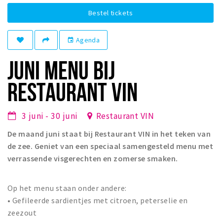
Winkelgebieden
Bestel tickets
Parkeren
Agenda
event
Bezienswaardigheden
JUNI MENU BIJ
Musea, theaters & podia
RESTAURANT VIN
Uitjes & activiteiten
Toeristische routes
3 juni - 30 juni
Restaurant VIN
Natuurgebieden
Baroniepoorten
De maand juni staat bij Restaurant VIN in het teken van
de zee. Geniet van een speciaal samengesteld menu met
Sport
verrassende visgerechten en zomerse smaken.
Privacy
Op het menu staan onder andere:
• Gefileerde sardientjes met citroen, peterselie en
Inloggen
zeezout