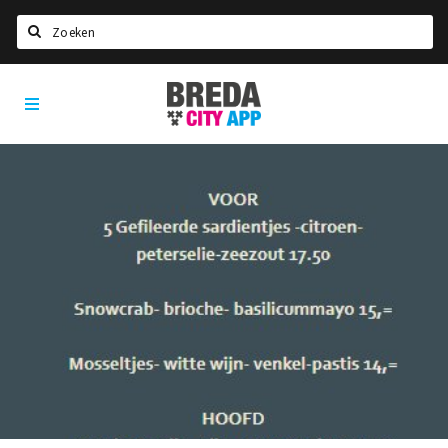
Zoeken
Breda
Home
City
App
Agenda
Deals
Party pics
Nieuws, interviews & blogs
Eten
Drinken
Slapen
Recreatief
Winkels