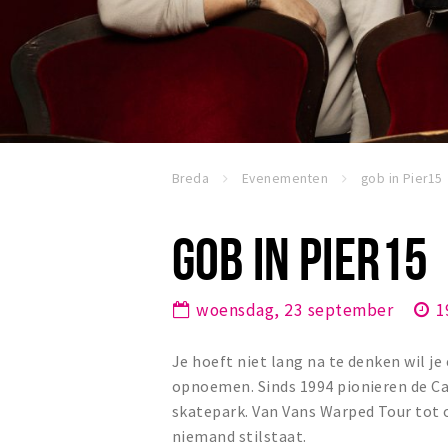
Breda
Evenementen
gob in Pier15
GOB IN PIER15
woensdag, 23 september
1
Je hoeft niet lang na te denken wil je
opnoemen. Sinds 1994 pionieren de Ca
skatepark. Van Vans Warped Tour tot o
niemand stilstaat.