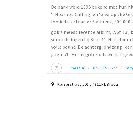
De band werd 1995 bekend met hun hit
‘I Hear You Calling’ en ‘Give Up the 
Inmiddels staan er 6 albums, 300.000
gob’s meest recente album, ‘Apt 13’,
verplichtingen bij Sum 41. Het album
volle sound. De achtergrondzang leent
jaren ’70. Het is gob zoals we het gew
mezz.nl
076 515 6677
inf
Keizerstraat 101
,
4811HL
Breda