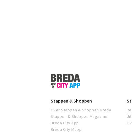
Stappen
&
Shoppen
Breda
Stappen & Shoppen
St
Over Stappen & Shoppen Breda
Re
Stappen & Shoppen Magazine
Ui
Breda City App
Ov
Breda City Mapp