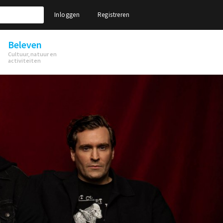
Inloggen
Registreren
Beleven
Cultuur, natuur en
activiteiten