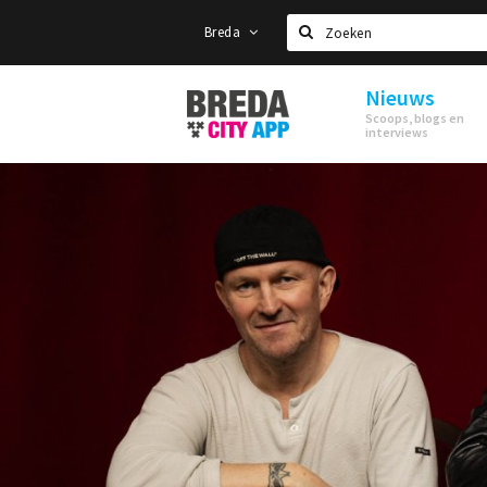
Breda
Zoeken
Nieuws
Stappen
Scoops, blogs en
&
interviews
Shoppen
Breda