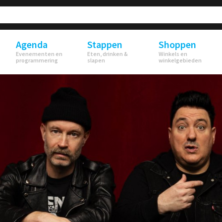
Agenda
Stappen
Shoppen
Evenementen en
Eten, drinken &
Winkels en
programmering
slapen
winkelgebieden