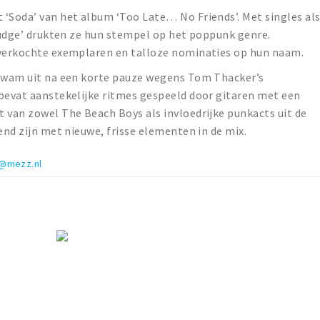
 ‘Soda’ van het album ‘Too Late… No Friends’. Met singles al
Grudge’ drukten ze hun stempel op het poppunk genre.
 verkochte exemplaren en talloze nominaties op hun naam.
 kwam uit na een korte pauze wegens Tom Thacker’s
 bevat aanstekelijke ritmes gespeeld door gitaren met een
 van zowel The Beach Boys als invloedrijke punkacts uit de
end zijn met nieuwe, frisse elementen in de mix.
o@mezz.nl