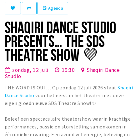
Winkelgebieden
Agenda
event
Parkeren
SHAQIRI DANCE STUDIO
Bezienswaardigheden
PRESENTS… THE SDS
Musea, theaters & podia
THEATRE SHOW 💜
Uitjes & activiteiten
Toeristische routes
zondag, 12 juli
19:30
Shaqiri Dance
Natuurgebieden
Studio
Baroniepoorten
THE WORD IS OUT… Op zondag 12 juli 2026 staat
Shaqiri
Sport
Dance Studio
voor het eerst in het theater met onze
eigen gloednieuwe SDS Theatre Show! ✨
Privacy
Beleef een spectaculaire theatershow waarin krachtige
performances, passie en storytelling samenkomen in
Inloggen
één unieke ervaring. Een avond vol energie, beleving en