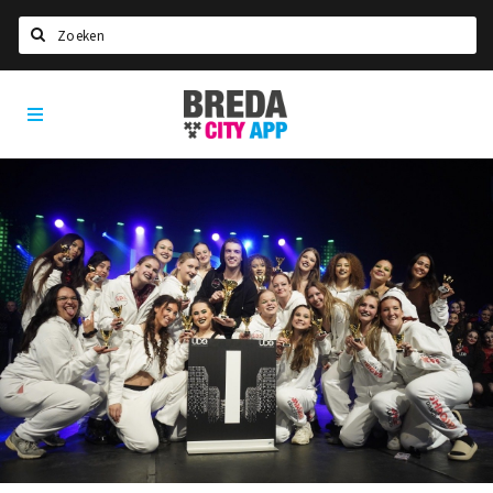
Zoeken
Breda
Home
City
App
Agenda
Deals
Party pics
Nieuws, interviews & blogs
Eten
Drinken
Slapen
Recreatief
Winkels