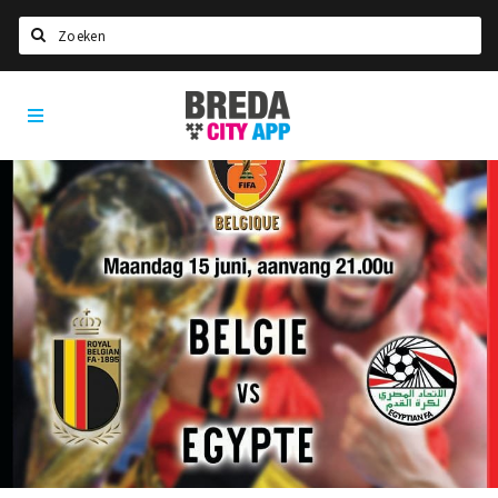
Zoeken
Breda
Home
City
App
Agenda
Deals
Party pics
Nieuws, interviews & blogs
Eten
Drinken
Slapen
Recreatief
Winkels