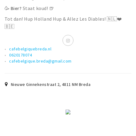
🥳
Bier?
Staat koud! 🍺
Tot dan! Hup Holland Hup & Allez Les Diables! 🇳🇱❤️
🇧🇪
cafebelgiquebreda.nl
0620178074
cafebelgique.breda@gmail.com
Nieuwe Ginnekenstraat 2
,
4811 NM
Breda