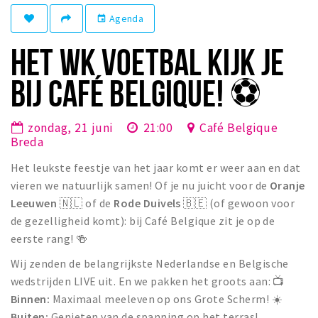
Winkelgebieden
Agenda
event
Parkeren
HET WK VOETBAL KIJK JE
Bezienswaardigheden
BIJ CAFÉ BELGIQUE! ⚽️
Musea, theaters & podia
Uitjes & activiteiten
zondag, 21 juni
21:00
Café Belgique
Breda
Toeristische routes
Het leukste feestje van het jaar komt er weer aan en dat
Natuurgebieden
vieren we natuurlijk samen! Of je nu juicht voor de
Oranje
Baroniepoorten
Leeuwen
🇳🇱 of de
Rode Duivels
🇧🇪 (of gewoon voor
Sport
de gezelligheid komt): bij Café Belgique zit je op de
eerste rang! 🍻
Privacy
Wij zenden de belangrijkste Nederlandse en Belgische
wedstrijden LIVE uit. En we pakken het groots aan: 📺
Inloggen
Binnen:
Maximaal meeleven op ons Grote Scherm! ☀️
Buiten:
Genieten van de spanning op het terras!