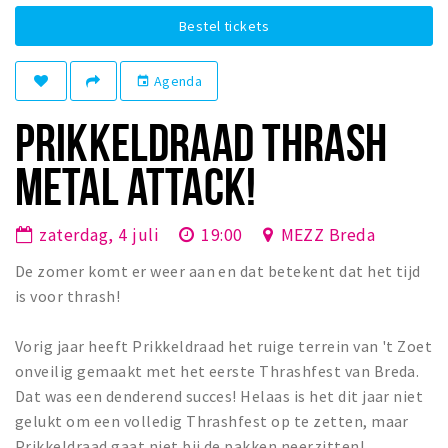
Winkelgebieden
Bestel tickets
Parkeren
Agenda
event
Bezienswaardigheden
PRIKKELDRAAD THRASH
Musea, theaters & podia
METAL ATTACK!
Uitjes & activiteiten
Toeristische routes
zaterdag, 4 juli
19:00
MEZZ Breda
Natuurgebieden
Baroniepoorten
De zomer komt er weer aan en dat betekent dat het tijd
is voor thrash!
Sport
Vorig jaar heeft Prikkeldraad het ruige terrein van 't Zoet
Privacy
onveilig gemaakt met het eerste Thrashfest van Breda.
Dat was een denderend succes! Helaas is het dit jaar niet
Inloggen
gelukt om een volledig Thrashfest op te zetten, maar
Prikkeldraad gaat niet bij de pakken neerzitten!