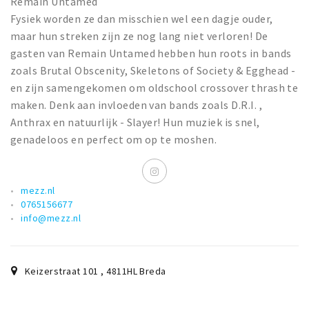
Remain Untamed
Fysiek worden ze dan misschien wel een dagje ouder,
maar hun streken zijn ze nog lang niet verloren! De
gasten van Remain Untamed hebben hun roots in bands
zoals Brutal Obscenity, Skeletons of Society & Egghead -
en zijn samengekomen om oldschool crossover thrash te
maken. Denk aan invloeden van bands zoals D.R.I. ,
Anthrax en natuurlijk - Slayer! Hun muziek is snel,
genadeloos en perfect om op te moshen.
mezz.nl
0765156677
info@mezz.nl
Keizerstraat 101
,
4811HL
Breda