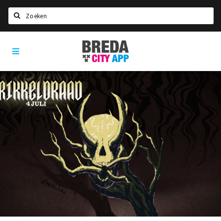
Zoeken
Breda
Home
City
App
Agenda
Deals
Party pics
Nieuws, interviews & blogs
Eten
Drinken
Slapen
Recreatief
Winkels