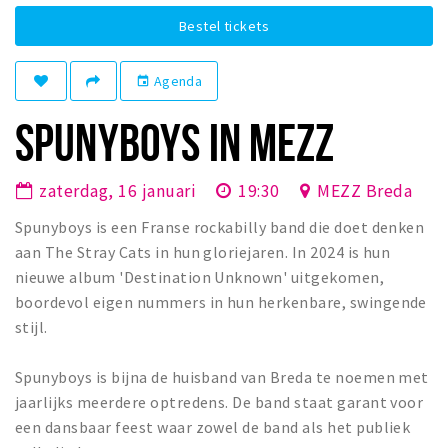
Winkelgebieden
Bestel tickets
Parkeren
Agenda
event
Bezienswaardigheden
SPUNYBOYS IN MEZZ
Musea, theaters & podia
Uitjes & activiteiten
zaterdag, 16 januari
19:30
MEZZ Breda
Toeristische routes
Spunyboys is een Franse rockabilly band die doet denken
Natuurgebieden
aan The Stray Cats in hun gloriejaren. In 2024 is hun
Baroniepoorten
nieuwe album 'Destination Unknown' uitgekomen,
boordevol eigen nummers in hun herkenbare, swingende
Sport
stijl.
Privacy
Spunyboys is bijna de huisband van Breda te noemen met
jaarlijks meerdere optredens. De band staat garant voor
Inloggen
een dansbaar feest waar zowel de band als het publiek