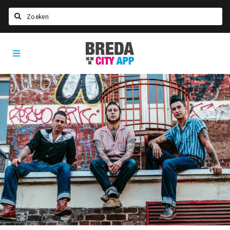
Zoeken
Breda
Home
City
App
Agenda
Deals
Party pics
Nieuws, interviews & blogs
Eten
Drinken
Slapen
Recreatief
Winkels