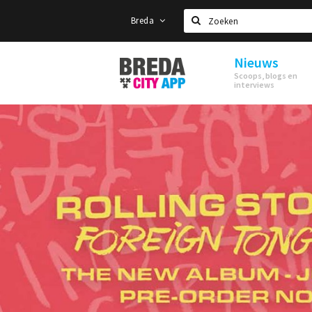
Breda
Zoeken
Nieuws
Stappen
Scoops, blogs en
&
interviews
Shoppen
Breda