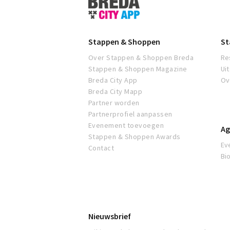
&
Shoppen
Breda
Stappen & Shoppen
St
Over Stappen & Shoppen Breda
Re
Stappen & Shoppen Magazine
Ui
Breda City App
Ov
Breda City Mapp
Partner worden
Partnerprofiel aanpassen
Evenement toevoegen
Ag
Stappen & Shoppen Awards
Ev
Contact
Bi
Nieuwsbrief