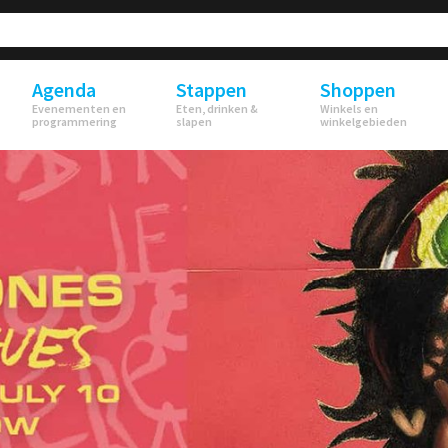
Agenda
Stappen
Shoppen
Evenementen en
Eten, drinken &
Winkels en
programmering
slapen
winkelgebieden