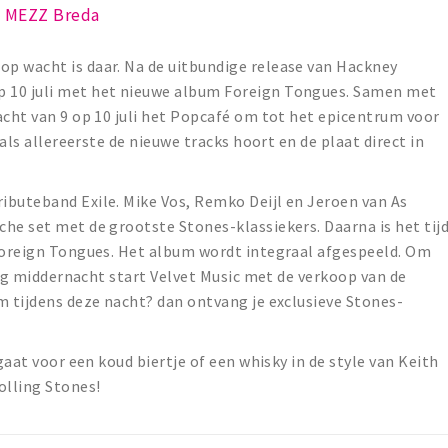
MEZZ Breda
p wacht is daar. Na de uitbundige release van Hackney
 10 juli met het nieuwe album Foreign Tongues. Samen met
acht van 9 op 10 juli het Popcafé om tot het epicentrum voor
 als allereerste de nieuwe tracks hoort en de plaat direct in
ibuteband Exile. Mike Vos, Remko Deijl en Jeroen van As
he set met de grootste Stones-klassiekers. Daarna is het tij
 Foreign Tongues. Het album wordt integraal afgespeeld. Om
slag middernacht start Velvet Music met de verkoop van de
m tijdens deze nacht? dan ontvang je exclusieve Stones-
gaat voor een koud biertje of een whisky in de style van Keith
olling Stones!