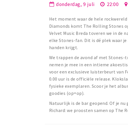
donderdag, 9 juli
22:00
Het moment waar de hele rockwereld o
Diamonds komt The Rolling Stones op
Velvet Music Breda toveren we in de n
elke Stones-fan. Dit is dé plek waar je
handen krijgt.
We trappen de avond af met Stones-tr
nemen je mee in een intieme akoestisc
voor een exclusieve luisterbeurt van
0.00 uur is de officiële release. Klok
fysieke exemplaren. Scoor je het albu
goodies (op=op).
Natuurlijk is de bar geopend. Of je nu 
Richard: we proosten samen op The R