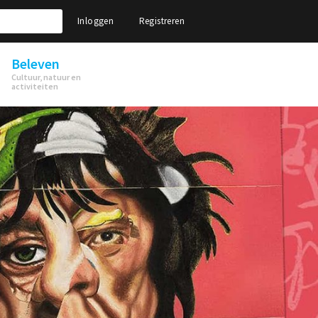
Inloggen
Registreren
Beleven
Cultuur, natuur en
activiteiten