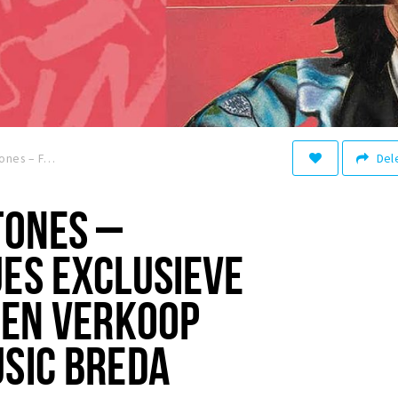
Del
The Rolling Stones – Foreign Tongues exclusieve luistersessie en verkoop met Velvet Music Breda
TONES –
ES EXCLUSIEVE
 EN VERKOOP
SIC BREDA