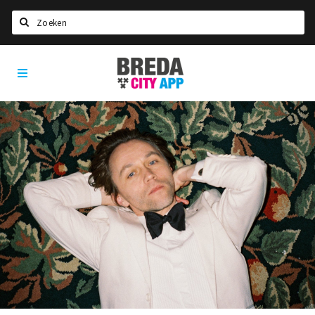
Zoeken
Breda
Home
City
App
Agenda
Deals
Party pics
Nieuws, interviews & blogs
Eten
Drinken
Slapen
Recreatief
Winkels