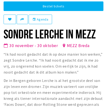
Winkelgebieden
Bestel tickets
Parkeren
Agenda
event
Bezienswaardigheden
SONDRE LERCHE IN MEZZ
Musea, theaters & podia
Uitjes & activiteiten
30 november - 30 oktober
MEZZ Breda
Toeristische routes
“Ik had nooit gedacht dat ik op deze manier kon werken,”
Natuurgebieden
zegt Sondre Lerche. “Ik had nooit gedacht dat ik me zo
Baroniepoorten
vrij, zo ongeremd kon voelen. Om eerlijk te zijn, ik had
nooit gedacht dat ik dit album kon maken.”
Sport
De in Bergen geboren Lerche is al het grootste deel van
Privacy
zijn leven een dromer. Zijn muziek varieert van vrolijke
pop tot orkestrale en meer experimentele indierock. Hij
Inloggen
kreeg als tiener internationale aandacht met zijn debuut
‘Faces Down’, dat door Rolling Stone werd geprezen als