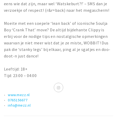
eens wie dat zijn, maar wel ‘Watskeburt?!’ – SMS dan je
verzoekje of respect! (r&r=back) naar het megascherm!
Moeite met een soepele ‘lean back’ of iconische Soulja
Boy ‘Crank That’ move? De altijd bijdehante Clippy is
erbij voor de nodige tips en nostalgische opmerkingen
waarvan je niet meer wist dat je ze miste, WOBBIT! Dus
pak die ‘stanky legs’ bij elkaar, ping al je sgatjes en doo-
doot-n just dance!
Leeftijd: 18+
Tijd: 23:00 – 04:00
www.mezz.nl
0765156677
info@mezz.nl