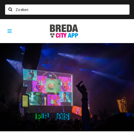
Zoeken
Breda
Home
City
App
Agenda
Deals
Party pics
Nieuws, interviews & blogs
Eten
Drinken
Slapen
Recreatief
Winkels