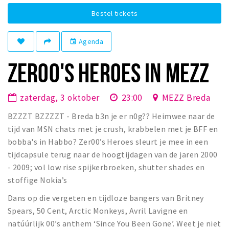
Winkelgebieden
Bestel tickets
Parkeren
Agenda
event
Bezienswaardigheden
ZER00'S HEROES IN MEZZ
Musea, theaters & podia
Uitjes & activiteiten
zaterdag, 3 oktober
23:00
MEZZ Breda
Toeristische routes
BZZZT BZZZZT - Breda b3n je er n0g?? Heimwee naar de
Natuurgebieden
tijd van MSN chats met je crush, krabbelen met je BFF en
Baroniepoorten
bobba's in Habbo? Zer00’s Heroes sleurt je mee in een
tijdcapsule terug naar de hoogtijdagen van de jaren 2000
Sport
- 2009; vol low rise spijkerbroeken, shutter shades en
stoffige Nokia’s
Privacy
Dans op die vergeten en tijdloze bangers van Britney
Inloggen
Spears, 50 Cent, Arctic Monkeys, Avril Lavigne en
natúúrlijk 00’s anthem ‘Since You Been Gone’. Weet je niet