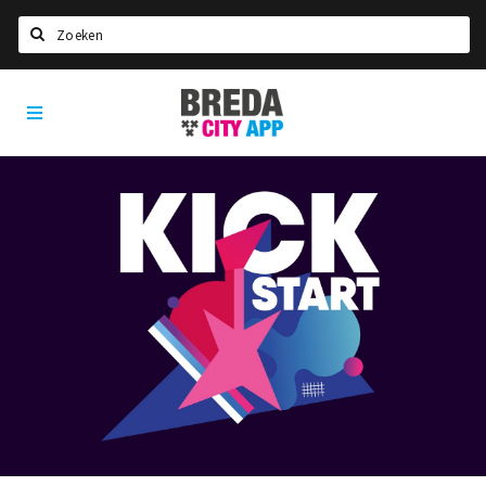
Zoeken
Breda
Home
City
App
Agenda
Deals
Party pics
Nieuws, interviews & blogs
Eten
Drinken
Slapen
Recreatief
Winkels