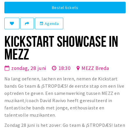
Winkelgebieden
Bestel tickets
Parkeren
Agenda
event
Bezienswaardigheden
KICKSTART SHOWCASE IN
Musea, theaters & podia
MEZZ
Uitjes & activiteiten
Toeristische routes
zondag, 28 juni
18:30
MEZZ Breda
Natuurgebieden
Baroniepoorten
Na lang oefenen, lachen en leren, nemen de Kickstart
bands Go team & ¡STROPDÆS! de eerste stap om een live
Sport
optreden te geven. Een samenwerking tussen MEZZ en
muzikant/coach David Ravivo heeft geresulteerd in
Privacy
fantastische bands met jonge, enthousiaste en
talentvolle muzikanten.
Inloggen
Zondag 28 juni is het zover: Go team & ¡STROPDÆS! laten